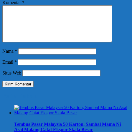
Komentar
*
Nama
*
Email
*
Situs Web
Berita Terbaru
Tembus Pasar Malaysia 50 Karton, Sambal Mama Ni
Asal Malang Catat Ekspor Skala Besar