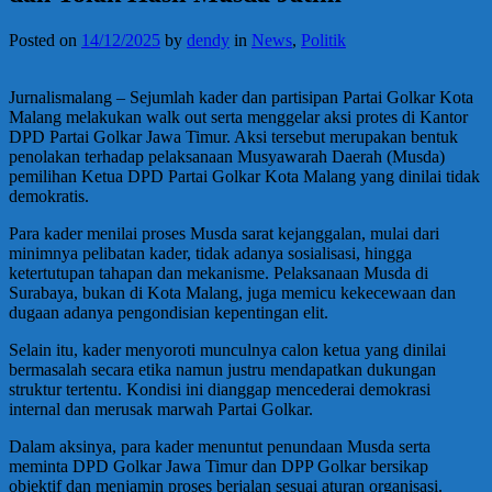
Posted on
14/12/2025
by
dendy
in
News
,
Politik
Jurnalismalang – Sejumlah kader dan partisipan Partai Golkar Kota
Malang melakukan walk out serta menggelar aksi protes di Kantor
DPD Partai Golkar Jawa Timur. Aksi tersebut merupakan bentuk
penolakan terhadap pelaksanaan Musyawarah Daerah (Musda)
pemilihan Ketua DPD Partai Golkar Kota Malang yang dinilai tidak
demokratis.
Para kader menilai proses Musda sarat kejanggalan, mulai dari
minimnya pelibatan kader, tidak adanya sosialisasi, hingga
ketertutupan tahapan dan mekanisme. Pelaksanaan Musda di
Surabaya, bukan di Kota Malang, juga memicu kekecewaan dan
dugaan adanya pengondisian kepentingan elit.
Selain itu, kader menyoroti munculnya calon ketua yang dinilai
bermasalah secara etika namun justru mendapatkan dukungan
struktur tertentu. Kondisi ini dianggap mencederai demokrasi
internal dan merusak marwah Partai Golkar.
Dalam aksinya, para kader menuntut penundaan Musda serta
meminta DPD Golkar Jawa Timur dan DPP Golkar bersikap
objektif dan menjamin proses berjalan sesuai aturan organisasi.