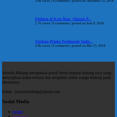
2.9k views
|
0 comments
|
posted on Desember 23, 2018
Ditilang di Kota Batu, Oknum P...
2.7k views
|
0 comments
|
posted on Juni 9, 2016
Terduga Pelaku Pembunuh Sadis...
2.6k views
|
0 comments
|
posted on Mei 15, 2019
Jurnalis Malang merupakan portal berita seputar malang raya yang
menyajikan kabar terbaru dan terupdate untuk warga malang pada
khususnya
Email : jurnalismalang@gmail.com
Sosial Media
twitter
instagram