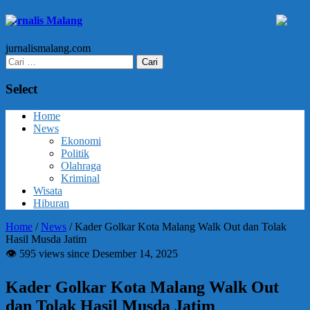
Jurnalis Malang
jurnalismalang.com
Cari
untuk:
Select
Home
News
Ekonomi
Politik
Olahraga
Kriminal
Wisata
Hiburan
Home
/
News
/
Kader Golkar Kota Malang Walk Out dan Tolak
Hasil Musda Jatim
👁 595 views since Desember 14, 2025
Kader Golkar Kota Malang Walk Out
dan Tolak Hasil Musda Jatim