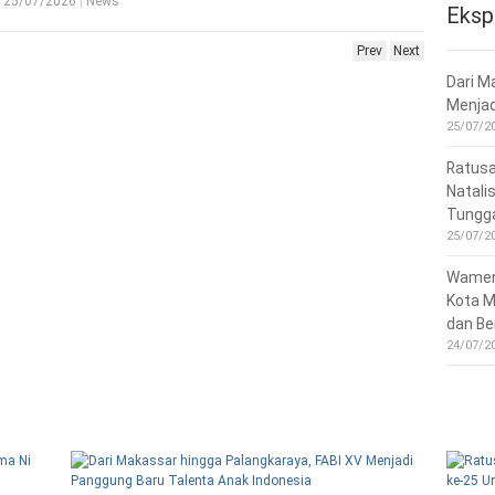
25/07/202
Eksp
Prev
Next
Dari M
Menjad
25/07/2
Ratusa
Natali
Tungg
25/07/2
Wamend
Kota M
dan Be
24/07/2