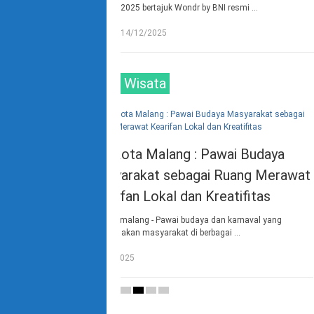
2025 bertajuk Wondr by BNI resmi …
14/12/2025
Wisata
 Pawai Budaya
FIA UB Jalin kerjasama Dengan
ai Ruang Merawat
Nueva Ecija University of Scien
Kreatifitas
and Tecnologi’s (NEUST) Philip
a dan karnaval yang
(Kerjasama Terkait "Sistem Keuangan Hijau serta
erbagai …
Kecerdasan Buatan sebagai Katalisator …
15/09/2025