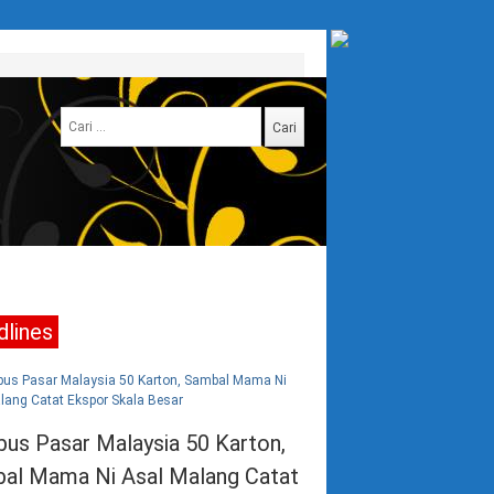
Cari
untuk:
lines
 Peserta Padati Fun Run dan Walk Dies Natalis ke-
wana Tunggadewi Malang
g — Suasana lapangan belakang kampus utama Universitas Tribhuwana Tunggad
us Pasar Malaysia 50 Karton,
arak sejak pagi hari. Ratusan …
al Mama Ni Asal Malang Catat