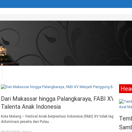
Head
raya, FABI XV Menjadi Panggung Baru
Ratusan
Tribhu
a (FABI) XV tidak lagi sekadar menjadi ajang kompetisi akademik yang
Kota Malan
Temb
nampak sem
Samb