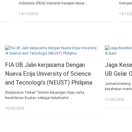
Indonesia (PBSI) menaruh harapan besar …
menyam
14/12/2025
14/12/
Jaga Kesehatan Mental, DWP FPIK
Batu
ce
UB Gelar Outbound di Batu
Masu
ina
Jurnalismalang - Sebagai wujud kepedulian terhadap
(Jatim 
kesehatan mental dan kebersamaan …
Beberap
17/05/2025
31/03/