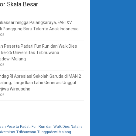
6
|
News
or Skala Besar
akassar hingga Palangkaraya, FABI XV
i Panggung Baru Talenta Anak Indonesia
026
n Peserta Padati Fun Run dan Walk Dies
s ke-25 Universitas Tribhuwana
adewi Malang
026
ag RI Apresiasi Sekolah Garuda di MAN 2
alang, Targetkan Lahir Generasi Unggul
rjiwa Wirausaha
026