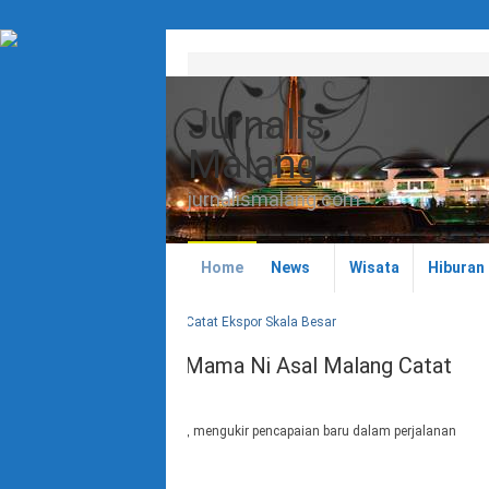
Jurnalis
Malang
jurnalismalang.com
Home
News
Wisata
Hiburan
al Malang Catat
Dari Makassar hingga Palangka
Talenta Anak Indonesia
ian baru dalam perjalanan
Kota Malang – Festival Anak Berprestasi Indonesi
didominasi peserta dari Pulau …