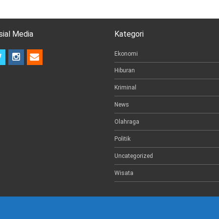
sial Media
Kategori
t
i
e
Ekonomi
w
n
m
Hiburan
i
s
a
t
t
i
Kriminal
t
a
l
e
g
News
r
r
a
Olahraga
m
Politik
Uncategorized
Wisata