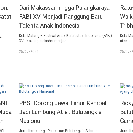
on,
Dari Makassar hingga Palangkaraya,
Ratu
atat
FABI XV Menjadi Panggung Baru
Walk
Talenta Anak Indonesia
Trib
g,
Kota Malang – Festival Anak Berprestasi Indonesia (FABI)
Kota Ma
XV tidak lagi sekadar menjadi …
utama U
25/07/2026
25/07/
BNI
PBSI Dorong Jawa Timur Kembali
Rick
 Muda
Jadi Lumbung Atlet Bulutangkis
Bulu
an
Nasional
Game
BSI
Jurnalismalang - Persatuan Bulutangkis Seluruh
Jurnalis