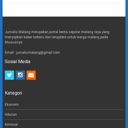
Jurnalis Malang merupakan portal berita seputar malang raya yang
menyajikan kabar terbaru dan terupdate untuk warga malang pada
khususnya
Email : jurnalismalang@gmail.com
Sosial Media
t
i
e
w
n
m
i
s
a
t
t
i
Kategori
t
a
l
e
g
r
r
Ekonomi
a
m
Hiburan
Kriminal