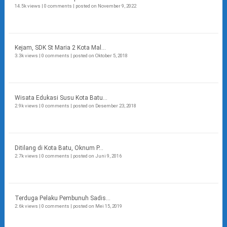
14.5k views
|
0 comments
|
posted on November 9, 2022
Kejam, SDK St Maria 2 Kota Mal...
3.3k views
|
0 comments
|
posted on Oktober 5, 2018
Wisata Edukasi Susu Kota Batu...
2.9k views
|
0 comments
|
posted on Desember 23, 2018
Ditilang di Kota Batu, Oknum P...
2.7k views
|
0 comments
|
posted on Juni 9, 2016
Terduga Pelaku Pembunuh Sadis...
2.6k views
|
0 comments
|
posted on Mei 15, 2019