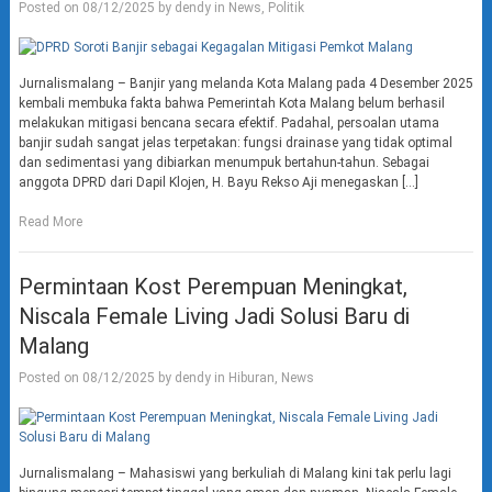
Posted on
08/12/2025
by
dendy
in
News
,
Politik
Jurnalismalang – Banjir yang melanda Kota Malang pada 4 Desember 2025
kembali membuka fakta bahwa Pemerintah Kota Malang belum berhasil
melakukan mitigasi bencana secara efektif. Padahal, persoalan utama
banjir sudah sangat jelas terpetakan: fungsi drainase yang tidak optimal
dan sedimentasi yang dibiarkan menumpuk bertahun-tahun. Sebagai
anggota DPRD dari Dapil Klojen, H. Bayu Rekso Aji menegaskan […]
Read More
Permintaan Kost Perempuan Meningkat,
Niscala Female Living Jadi Solusi Baru di
Malang
Posted on
08/12/2025
by
dendy
in
Hiburan
,
News
Jurnalismalang – Mahasiswi yang berkuliah di Malang kini tak perlu lagi