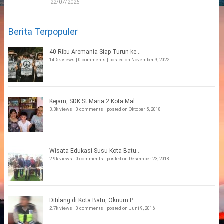
22/07/2026
Berita Terpopuler
40 Ribu Aremania Siap Turun ke...
14.5k views
|
0 comments
|
posted on November 9, 2022
Kejam, SDK St Maria 2 Kota Mal...
3.3k views
|
0 comments
|
posted on Oktober 5, 2018
Wisata Edukasi Susu Kota Batu...
2.9k views
|
0 comments
|
posted on Desember 23, 2018
Ditilang di Kota Batu, Oknum P...
2.7k views
|
0 comments
|
posted on Juni 9, 2016