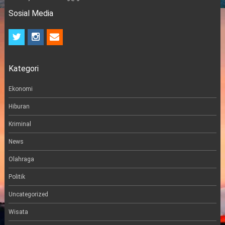
Sosial Media
t
i
e
w
n
m
i
s
a
t
t
i
Kategori
t
a
l
e
g
r
r
Ekonomi
a
m
Hiburan
Kriminal
News
Olahraga
Politik
Uncategorized
Wisata