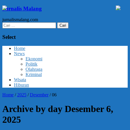
Jurnalis Malang
jurnalismalang.com
Cari
untuk:
Select
Home
News
Ekonomi
Politik
Olahraga
Kriminal
Wisata
Hiburan
Home
/
2025
/
Desember
/
06
Archive by day Desember 6,
2025