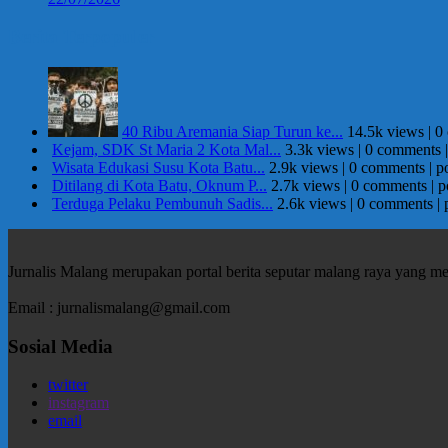
Berita Terpopuler
40 Ribu Aremania Siap Turun ke...
14.5k views
|
0
Kejam, SDK St Maria 2 Kota Mal...
3.3k views
|
0 comments
Wisata Edukasi Susu Kota Batu...
2.9k views
|
0 comments
|
p
Ditilang di Kota Batu, Oknum P...
2.7k views
|
0 comments
|
p
Terduga Pelaku Pembunuh Sadis...
2.6k views
|
0 comments
|
Jurnalis Malang merupakan portal berita seputar malang raya yang m
Email : jurnalismalang@gmail.com
Sosial Media
twitter
instagram
email