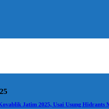
025
ovablik Jatim 2025, Usai Usung Hidrants