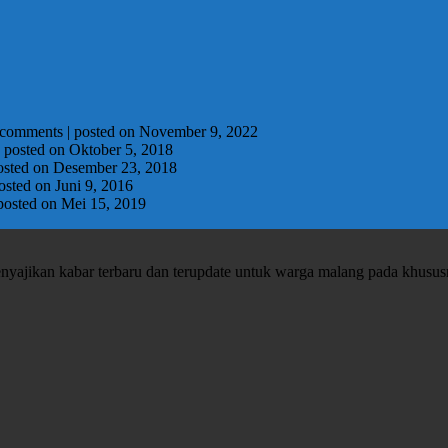
 comments
|
posted on November 9, 2022
|
posted on Oktober 5, 2018
osted on Desember 23, 2018
osted on Juni 9, 2016
posted on Mei 15, 2019
enyajikan kabar terbaru dan terupdate untuk warga malang pada khusu