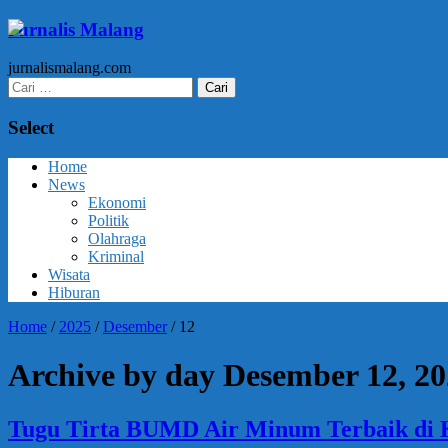
Jurnalis Malang
jurnalismalang.com
Cari
untuk:
Select
Home
News
Ekonomi
Politik
Olahraga
Kriminal
Wisata
Hiburan
Home
/
2025
/
Desember
/
12
Archive by day Desember 12, 2
Tugu Tirta BUMD Air Minum Terbaik di K