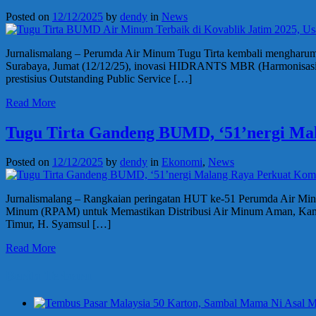
Posted on
12/12/2025
by
dendy
in
News
Jurnalismalang – Perumda Air Minum Tugu Tirta kembali mengharumk
Surabaya, Jumat (12/12/25), inovasi HIDRANTS MBR (Harmonisasi d
prestisius Outstanding Public Service […]
Read More
Tugu Tirta Gandeng BUMD, ‘51’nergi Ma
Posted on
12/12/2025
by
dendy
in
Ekonomi
,
News
Jurnalismalang – Rangkaian peringatan HUT ke-51 Perumda Air Min
Minum (RPAM) untuk Memastikan Distribusi Air Minum Aman, Kamis 
Timur, H. Syamsul […]
Read More
Berita Terbaru