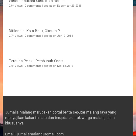
Wisata Edukasi Susu Kota Batu...
2.9k views
|
0 comments
|
posted on Desember 23, 2018
Ditilang di Kota Batu, Oknum P...
2.7k views
|
0 comments
|
posted on Juni 9, 2016
Terduga Pelaku Pembunuh Sadis...
2.6k views
|
0 comments
|
posted on Mei 15, 2019
Jurnalis Malang merupakan portal berita seputar malang raya yang
menyajikan kabar terbaru dan terupdate untuk warga malang pada
khususnya
Email : jurnalismalang@gmail.com