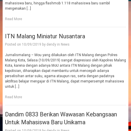
mahasiswa baru, hingga flashmob 1.118 mahasiswa baru sambil
mengenakan […]
Read More
ITN Malang Miniatur Nusantara
Posted on
10/09/2019
by
dendy
in
News
Jurnalismalang – Mou yang dilakukan oleh ITN Malang dengan Polres
Malang Kota, Selasa (10/09/2019) sangat diapresiasi oleh Kapolres Malang
Kota, karena dengan adanya MoU antara ITN Malang dengan pihak
kepolisian, diharapkan dapat membantu untuk mencegah adanya
perselisihan antar suku, agama ataupun ras, serta dengan padatnya
aktifitas belajar mengajar di ITN Malang, dapat mempersempit mahasiswa
untuk […]
Read More
Dandim 0833 Berikan Wawasan Kebangsaan
Untuk Mahasiswa Baru Unikama
Posted on
10/09/2019
by
dendy
in
News