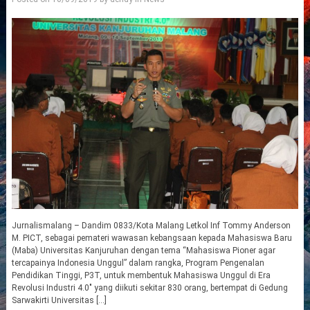
Jurnalismalang – Dandim 0833/Kota Malang Letkol Inf Tommy Anderson
M. PICT, sebagai pemateri wawasan kebangsaan kepada Mahasiswa Baru
(Maba) Universitas Kanjuruhan dengan tema “Mahasiswa Pioner agar
tercapainya Indonesia Unggul” dalam rangka, Program Pengenalan
Pendidikan Tinggi, P3T, untuk membentuk Mahasiswa Unggul di Era
Revolusi Industri 4.0″ yang diikuti sekitar 830 orang, bertempat di Gedung
Sarwakirti Universitas […]