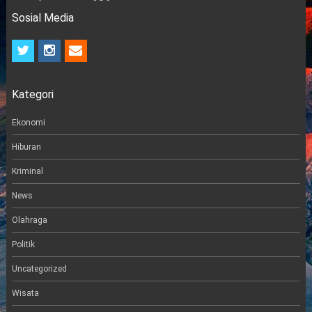
Sosial Media
t
i
e
w
n
m
i
s
a
t
t
i
Kategori
t
a
l
e
g
r
r
Ekonomi
a
m
Hiburan
Kriminal
News
Olahraga
Politik
Uncategorized
Wisata