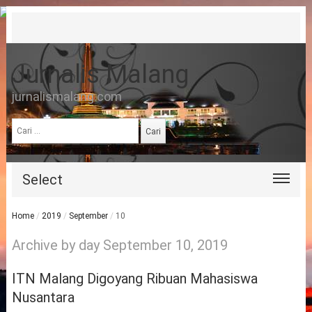
Jurnalis Malang
jurnalismalang.com
Cari
untuk:
Select
Home
/
2019
/
September
/
10
Archive by day September 10, 2019
ITN Malang Digoyang Ribuan Mahasiswa
Nusantara