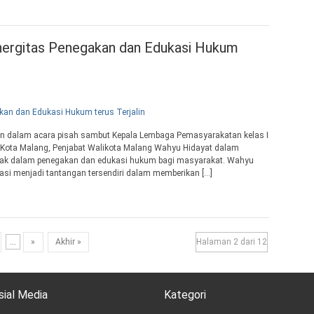
inergitas Penegakan dan Edukasi Hukum
n dalam acara pisah sambut Kepala Lembaga Pemasyarakatan kelas I
 I Kota Malang, Penjabat Walikota Malang Wahyu Hidayat dalam
hak dalam penegakan dan edukasi hukum bagi masyarakat. Wahyu
sasi menjadi tantangan tersendiri dalam memberikan […]
...
»
Akhir »
Halaman 2 dari 12
sial Media
Kategori