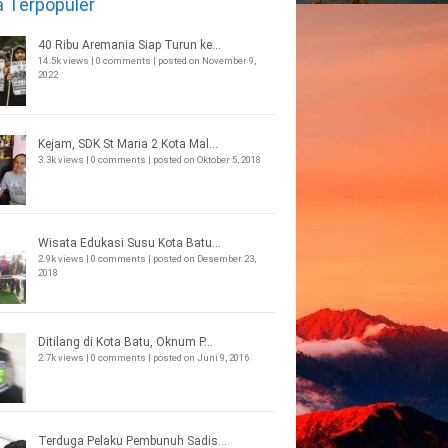
a Terpopuler
40 Ribu Aremania Siap Turun ke...
14.5k views
|
0 comments
|
posted on November 9,
2022
Kejam, SDK St Maria 2 Kota Mal...
3.3k views
|
0 comments
|
posted on Oktober 5, 2018
Wisata Edukasi Susu Kota Batu...
2.9k views
|
0 comments
|
posted on Desember 23,
2018
Ditilang di Kota Batu, Oknum P...
2.7k views
|
0 comments
|
posted on Juni 9, 2016
Terduga Pelaku Pembunuh Sadis...