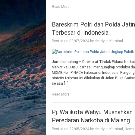
Read More
Bareskrim Polri dan Polda Jat
Terbesar di Indonesia
Posted on
03/07/2024
by
dendy
in
Kriminal
Jurnalismalang – Direktorat Tindak Pidana Narkob
Narkotika DJBC, berhasil mengungkap produksi da
MDMB-4en-PINACA terbesar di Indonesia. Pengungk
sintetis terbesar ini dilakukan di Jalan Bukit Ba
selasa […]
Read More
Pj. Walikota Wahyu Musnahkan B
Peredaran Narkoba di Malang
Posted on
22/05/2024
by
dendy
in
Kriminal
,
News