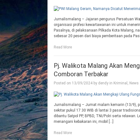
Jurnalismalang – Jajaran pengurus Persatuan W
organisasi profesi kewartawanan ini untuk meneri
Pasalnya, di pelaksanaan Pilkada Kota Malang, n
sebesar 20 pesen dari biaya pemberitaan pada Pasl
Read More
Pj. Walikota Malang Akan Mengk
Comboran Terbakar
Posted on
13/09/2024
by
dendy
in
Kriminal
,
News
Jurnalismalang – Jumat malam kemarin (13/9), pa
sekitar pukul 17.30 WIB di lantai 3 pasar tradis
dibantu Satpol PP, BPBD, TNI/Polri serta relawan.
menangani kebakaran ini, mobil […]
Read More