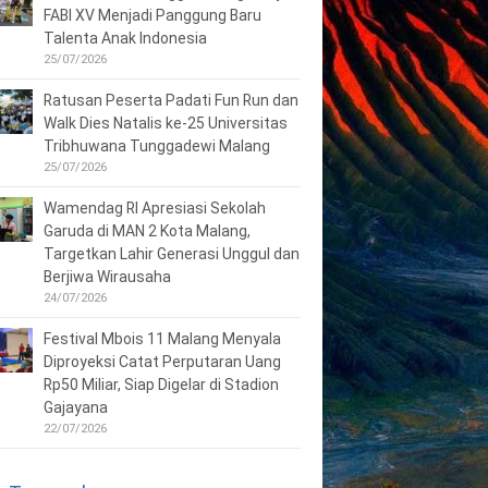
FABI XV Menjadi Panggung Baru
Talenta Anak Indonesia
25/07/2026
Ratusan Peserta Padati Fun Run dan
Walk Dies Natalis ke-25 Universitas
Tribhuwana Tunggadewi Malang
25/07/2026
Wamendag RI Apresiasi Sekolah
Garuda di MAN 2 Kota Malang,
Targetkan Lahir Generasi Unggul dan
Berjiwa Wirausaha
24/07/2026
Festival Mbois 11 Malang Menyala
Diproyeksi Catat Perputaran Uang
Rp50 Miliar, Siap Digelar di Stadion
Gajayana
22/07/2026