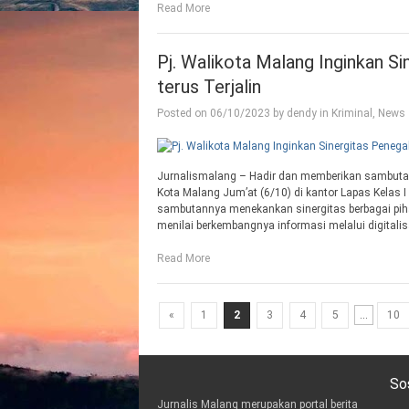
Read More
Pj. Walikota Malang Inginkan S
terus Terjalin
Posted on
06/10/2023
by
dendy
in
Kriminal
,
News
Jurnalismalang – Hadir dan memberikan sambuta
Kota Malang Jum’at (6/10) di kantor Lapas Kelas
sambutannya menekankan sinergitas berbagai pi
menilai berkembangnya informasi melalui digitali
Read More
«
1
2
3
4
5
...
10
So
Jurnalis Malang merupakan portal berita