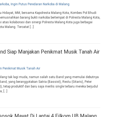
hyu Hidayat, MM, bersama Kapolresta Malang Kota, Kombes Pol Bhudi
emusnahkan barang bukti narkoba bertempat di Polresta Malang Kota,
atas kolaborasi dan sinergi Polresta Malang Kota juga berbagai
ta Malang. Tercatat […]
nd Siap Manjakan Penikmat Musik Tanah Air
bilang tak lagi muda, namun salah satu Band yang memulai debutnya
and, yang beranggotakan Satria (Bassist), Restu (Gitaris), Peter
, tetap produktif dan baru saja merilis single terbaru mereka berjudul
a, […]
sosok Mayat Di Lantai 4 Filkom UB Malang,