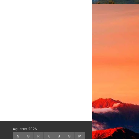
Agustus 2026
S
S
R
K
J
S
M