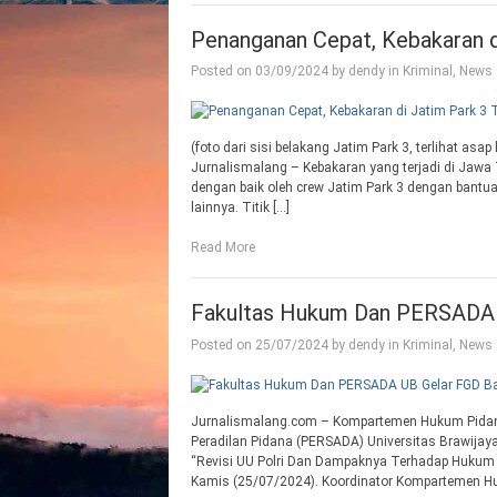
Penanganan Cepat, Kebakaran d
Posted on
03/09/2024
by
dendy
in
Kriminal
,
News
(foto dari sisi belakang Jatim Park 3, terlihat a
Jurnalismalang – Kebakaran yang terjadi di Jawa 
dengan baik oleh crew Jatim Park 3 dengan bantua
lainnya. Titik […]
Read More
Fakultas Hukum Dan PERSADA U
Posted on
25/07/2024
by
dendy
in
Kriminal
,
News
Jurnalismalang.com – Kompartemen Hukum Pidana
Peradilan Pidana (PERSADA) Universitas Brawijay
“Revisi UU Polri Dan Dampaknya Terhadap Hukum Aca
Kamis (25/07/2024). Koordinator Kompartemen Hu