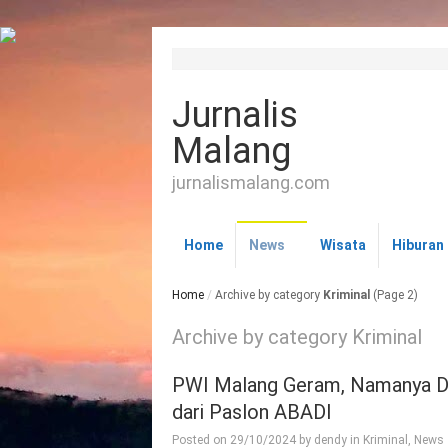
Jurnalis
Malang
jurnalismalang.com
Home
News
Wisata
Hiburan
Home
/
Archive by category
Kriminal
(Page 2)
Archive by category Kriminal
PWI Malang Geram, Namanya Di
dari Paslon ABADI
Posted on
29/10/2024
by
dendy
in
Kriminal
,
News