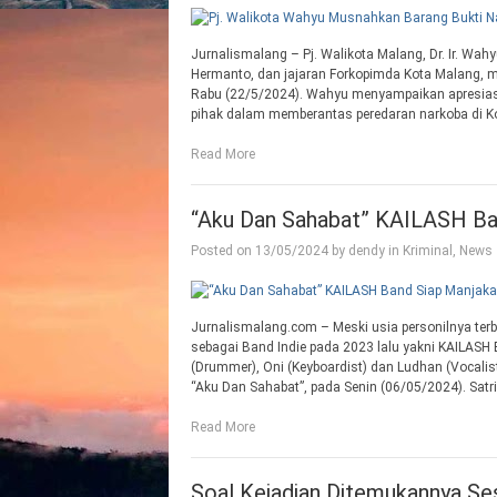
Jurnalismalang – Pj. Walikota Malang, Dr. Ir. Wa
Hermanto, dan jajaran Forkopimda Kota Malang, m
Rabu (22/5/2024). Wahyu menyampaikan apresiasi 
pihak dalam memberantas peredaran narkoba di Ko
Read More
“Aku Dan Sahabat” KAILASH Ba
Posted on
13/05/2024
by
dendy
in
Kriminal
,
News
Jurnalismalang.com – Meski usia personilnya ter
sebagai Band Indie pada 2023 lalu yakni KAILASH B
(Drummer), Oni (Keyboardist) dan Ludhan (Vocalist)
“Aku Dan Sahabat”, pada Senin (06/05/2024). Satri
Read More
Soal Kejadian Ditemukannya Se