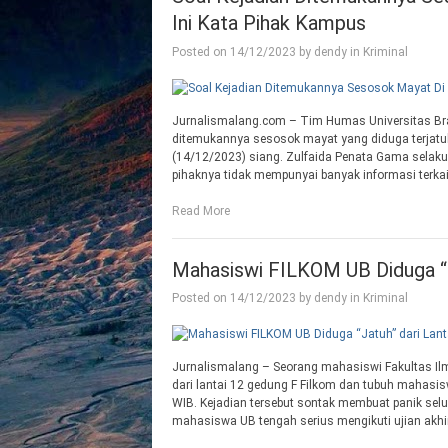
Ini Kata Pihak Kampus
Posted on
14/12/2023
by
dendy
in
Kriminal
Jurnalismalang.com – Tim Humas Universitas Bra
ditemukannya sesosok mayat yang diduga terjatuh 
(14/12/2023) siang. Zulfaida Penata Gama selak
pihaknya tidak mempunyai banyak informasi terkai
Read More
Mahasiswi FILKOM UB Diduga “J
Posted on
14/12/2023
by
dendy
in
Kriminal
Jurnalismalang – Seorang mahasiswi Fakultas Ilmu
dari lantai 12 gedung F Filkom dan tubuh mahasisw
WIB. Kejadian tersebut sontak membuat panik selu
mahasiswa UB tengah serius mengikuti ujian akhir