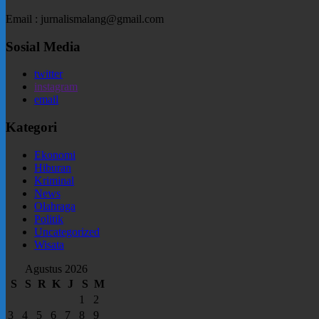
Email : jurnalismalang@gmail.com
Sosial Media
twitter
instagram
email
Kategori
Ekonomi
Hiburan
Kriminal
News
Olahraga
Politik
Uncategorized
Wisata
Agustus 2026
S
S
R
K
J
S
M
1
2
3
4
5
6
7
8
9