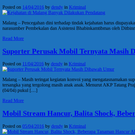
Posted on
14/04/2016
by
dendy
in
Kriminal
Malang – Pencegahan dini terhadap tindak kejahatan harus diupaya
narasumber Pembekalan dan Asistensi Bhabinkamtibmas oleh Ditbinmas
Read More
Suporter Perusak Mobil Ternyata Masih
Posted on
11/04/2016
by
dendy
in
Kriminal
Malang – Masih teringat kegiatan konvoi yang mengatasnamakan supor
tersangka yang tergolong masih anak anak. Menurut AKP Tatang Praj
(04/04) pukul […]
Read More
Mobil Stream Hancur, Balita Shock, Beb
Posted on
05/04/2016
by
dendy
in
Kriminal