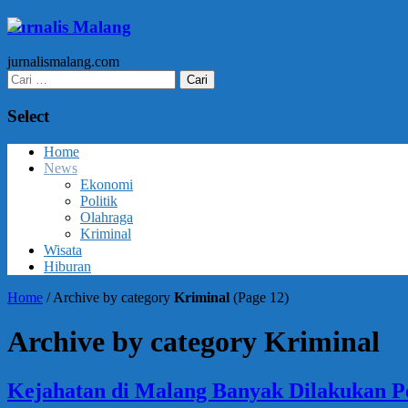
Jurnalis Malang
jurnalismalang.com
Cari
untuk:
Select
Home
News
Ekonomi
Politik
Olahraga
Kriminal
Wisata
Hiburan
Home
/
Archive by category
Kriminal
(Page 12)
Archive by category Kriminal
Kejahatan di Malang Banyak Dilakukan P