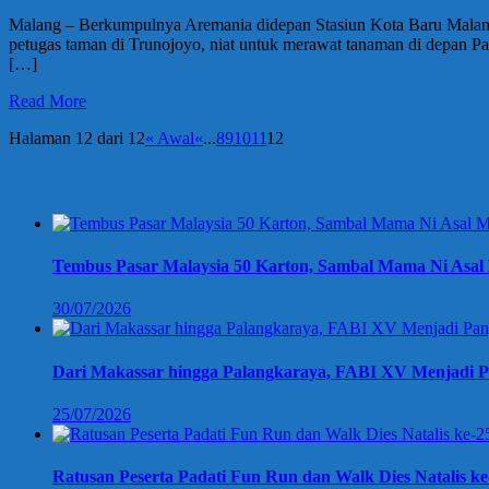
Malang – Berkumpulnya Aremania didepan Stasiun Kota Baru Malan
petugas taman di Trunojoyo, niat untuk merawat tanaman di depan Pat
[…]
Read More
Halaman 12 dari 12
« Awal
«
...
8
9
10
11
12
Berita Terbaru
Tembus Pasar Malaysia 50 Karton, Sambal Mama Ni Asal 
30/07/2026
Dari Makassar hingga Palangkaraya, FABI XV Menjadi P
25/07/2026
Ratusan Peserta Padati Fun Run dan Walk Dies Natalis k