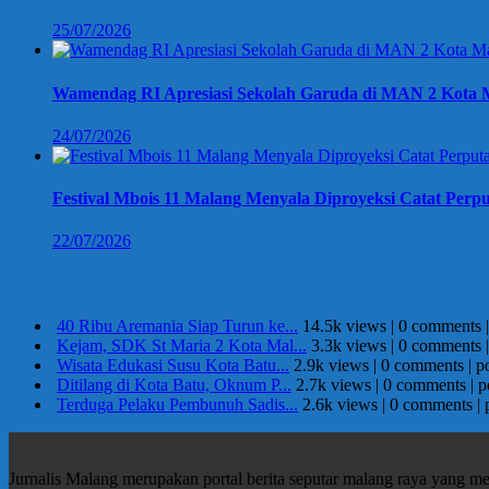
25/07/2026
Wamendag RI Apresiasi Sekolah Garuda di MAN 2 Kota M
24/07/2026
Festival Mbois 11 Malang Menyala Diproyeksi Catat Perpu
22/07/2026
Berita Terpopuler
40 Ribu Aremania Siap Turun ke...
14.5k views
|
0 comments
Kejam, SDK St Maria 2 Kota Mal...
3.3k views
|
0 comments
Wisata Edukasi Susu Kota Batu...
2.9k views
|
0 comments
|
p
Ditilang di Kota Batu, Oknum P...
2.7k views
|
0 comments
|
p
Terduga Pelaku Pembunuh Sadis...
2.6k views
|
0 comments
|
Jurnalis Malang merupakan portal berita seputar malang raya yang m