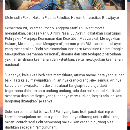
(Solehudin Pakar Hukum Pidana Fakultas Hukum Universitas Brawijaya)
Sementara itu, Soleman Pondo, Anggota Staff Ahli Wantimpres
mengatakan, berdasarkan UU Polri Pasal 30 Ayat 4, dikatakan soal tugas
Polri yakni “Menjaga Keamanan dan Ketertiban Masyarakat, Menegakkan
Hukum, Melindungi dan Mengayomi”, namun pada RUU baru muncul ayat
yang mengatakan “Polri Melaksanakan Intelegen Kepolisian Dalam Rangka
Mewujudkan Keamanan Nasional”, dimana dari situ terdapat 2 perbedaan
yakni memelihara keamanan dan ketertiban, serta mewujudkan keamanan
nasional.
“Bedanya, kalau kita berbicara memelihara, artinya memelihara yang sudah
baik. Tapi kalau mewujudkan, ini artinya orang-orang jelek semua. Artinya
kalau dia mewujudkan, sebelum berbuat tangkapin dulu aja. Jadi
bagaimana didalam satu undang-undang, ada dua hal kontradiktif, itulah
sebabnya disini intelegen yang tugasnya mewujudkan, begitu ada indikasi
langsung ditangkap,” jelasnya.
Soleman pun menilai bahwa UU Polri yang baru lebih parah dari represif,
karena mewajarkan sesuatu yang seharusnya dilarang untuk dilakukan,
seperti contoh soal Polri berwenang melakukan cegah dini, yang bisa
diartikan sebagai “Pembunuhan”.