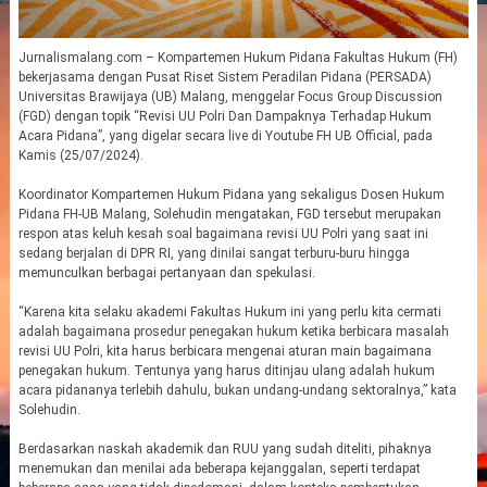
Jurnalismalang.com – Kompartemen Hukum Pidana Fakultas Hukum (FH)
bekerjasama dengan Pusat Riset Sistem Peradilan Pidana (PERSADA)
Universitas Brawijaya (UB) Malang, menggelar Focus Group Discussion
(FGD) dengan topik “Revisi UU Polri Dan Dampaknya Terhadap Hukum
Acara Pidana”, yang digelar secara live di Youtube FH UB Official, pada
Kamis (25/07/2024).
Koordinator Kompartemen Hukum Pidana yang sekaligus Dosen Hukum
Pidana FH-UB Malang, Solehudin mengatakan, FGD tersebut merupakan
respon atas keluh kesah soal bagaimana revisi UU Polri yang saat ini
sedang berjalan di DPR RI, yang dinilai sangat terburu-buru hingga
memunculkan berbagai pertanyaan dan spekulasi.
“Karena kita selaku akademi Fakultas Hukum ini yang perlu kita cermati
adalah bagaimana prosedur penegakan hukum ketika berbicara masalah
revisi UU Polri, kita harus berbicara mengenai aturan main bagaimana
penegakan hukum. Tentunya yang harus ditinjau ulang adalah hukum
acara pidananya terlebih dahulu, bukan undang-undang sektoralnya,” kata
Solehudin.
Berdasarkan naskah akademik dan RUU yang sudah diteliti, pihaknya
menemukan dan menilai ada beberapa kejanggalan, seperti terdapat