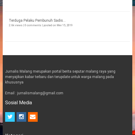
Terduga Pelaku Pembunuh Sadis...
2.6k views
|
0 comments
|
posted on Mei 15, 2019
Jurnalis Malang merupakan portal berita seputar malang raya yang
menyajikan kabar terbaru dan terupdate untuk warga malang pada
khususnya
Email : jurnalismalang@gmail.com
Sosial Media
t
i
e
w
n
m
i
s
a
t
t
i