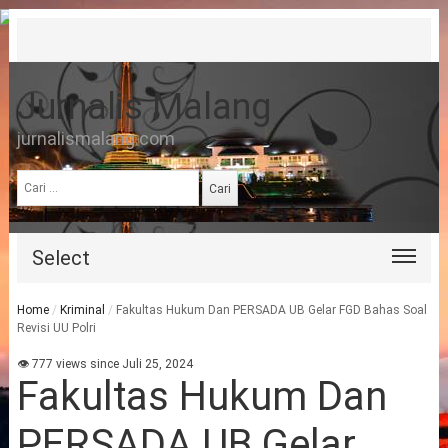
Jurnalis Malang
jurnalismalang.com
Cari
untuk:
Select
Home
/
Kriminal
/
Fakultas Hukum Dan PERSADA UB Gelar FGD Bahas Soal
Revisi UU Polri
👁 777 views since Juli 25, 2024
Fakultas Hukum Dan
PERSADA UB Gelar