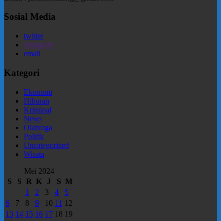
Sosial Media
twitter
instagram
email
Kategori
Ekonomi
Hiburan
Kriminal
News
Olahraga
Politik
Uncategorized
Wisata
Mei 2024
S
S
R
K
J
S
M
1
2
3
4
5
6
7
8
9
10
11
12
13
14
15
16
17
18
19