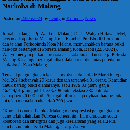
Narkoba di Malang
Posted on
22/05/2024
by
dendy
in
Kriminal
,
News
Jurnalismalang – Pj. Walikota Malang, Dr. Ir. Wahyu Hidayat, MM,
bersama Kapolresta Malang Kota, Kombes Pol Bhudi Hermanto,
dan jajaran Forkopimda Kota Malang, memusnahkan barang bukti
narkoba bertempat di Polresta Malang Kota, Rabu (22/5/2024).
Wahyu menyampaikan apresiasi atas kolaborasi dan sinergi Polresta
Malang Kota juga berbagai pihak dalam memberantas peredaran
narkoba di Kota Malang.
Tercatat pengungkapan kasus narkoba pada periode Maret hingga
Mei 2024 sebanyak 29 kasus dengan tersangka 31 orang. Kemudian
untuk barang bukti diantaranya, sabu 1979,33 gram, ganja
46.444,91 gram, pil LL 339.398 butir, ekstasi 380 butir dan
camophen 20.000 butir. Sebagai informasi, penyitaan barang bukti
ini telah menyelamatkan 440.799 jiwa.
“Kami atas nama Pemkot Malang mengapresiasi pengungkapan
yang telah dilakukan Polresta dengan tim. Ini merupakan suatu
kolaborasi dan sinergitas dan juga keselarasan yang selalu kita
dambakan untuk Kota Malang,” ucap Wahyu.