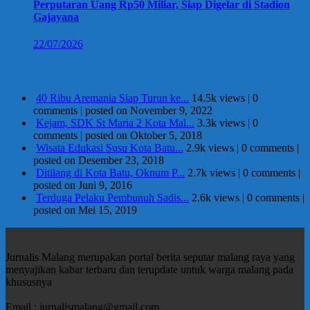
Perputaran Uang Rp50 Miliar, Siap Digelar di Stadion
Gajayana
22/07/2026
Berita Terpopuler
40 Ribu Aremania Siap Turun ke...
14.5k views
|
0
comments
|
posted on November 9, 2022
Kejam, SDK St Maria 2 Kota Mal...
3.3k views
|
0
comments
|
posted on Oktober 5, 2018
Wisata Edukasi Susu Kota Batu...
2.9k views
|
0 comments
|
posted on Desember 23, 2018
Ditilang di Kota Batu, Oknum P...
2.7k views
|
0 comments
|
posted on Juni 9, 2016
Terduga Pelaku Pembunuh Sadis...
2.6k views
|
0 comments
|
posted on Mei 15, 2019
Jurnalis Malang merupakan portal berita seputar malang raya yang
menyajikan kabar terbaru dan terupdate untuk warga malang pada
khususnya
Email : jurnalismalang@gmail.com