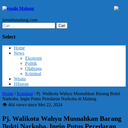
Jurnalis Malang
jurnalismalang.com
Cari
untuk:
Select
Home
News
Ekonomi
Politik
Olahraga
Kriminal
Wisata
Hiburan
Home
/
Kriminal
/
Pj. Walikota Wahyu Musnahkan Barang Bukti
Narkoba, Ingin Putus Peredaran Narkoba di Malang
👁 464 views since Mei 22, 2024
Pj. Walikota Wahyu Musnahkan Barang
Bukti Narkoba, Ingin Putus Peredaran