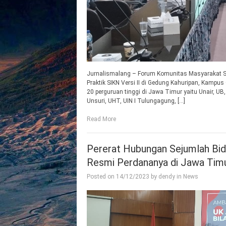
Jurnalismalang – Forum Komunitas Masyarakat 
Praktik SIKN Versi II di Gedung Kahuripan, Kampus 
20 perguruan tinggi di Jawa Timur yaitu Unair, UB
Unsuri, UHT, UIN I Tulungagung, […]
Read More
Pererat Hubungan Sejumlah Bid
Resmi Perdananya di Jawa Tim
Posted on
14/12/2023
by
dendy
in
News