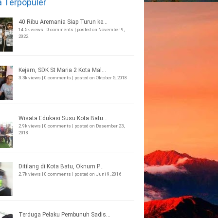
a Terpopuler
40 Ribu Aremania Siap Turun ke...
14.5k views
|
0 comments
|
posted on November 9,
2022
Kejam, SDK St Maria 2 Kota Mal...
3.3k views
|
0 comments
|
posted on Oktober 5, 2018
Wisata Edukasi Susu Kota Batu...
2.9k views
|
0 comments
|
posted on Desember 23,
2018
Ditilang di Kota Batu, Oknum P...
2.7k views
|
0 comments
|
posted on Juni 9, 2016
Terduga Pelaku Pembunuh Sadis...