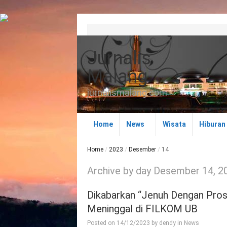
Jurnalis
Malang
jurnalismalang.com
Home
News
Wisata
Hiburan
Home
/
2023
/
Desember
/
14
Archive by day Desember 14, 2
Dikabarkan “Jenuh Dengan Pro
Meninggal di FILKOM UB
Posted on
14/12/2023
by
dendy
in
News