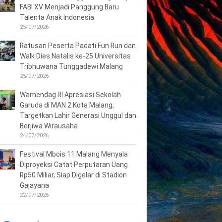
FABI XV Menjadi Panggung Baru
Talenta Anak Indonesia
25/07/2026
Ratusan Peserta Padati Fun Run dan
Walk Dies Natalis ke-25 Universitas
Tribhuwana Tunggadewi Malang
25/07/2026
Wamendag RI Apresiasi Sekolah
Garuda di MAN 2 Kota Malang,
Targetkan Lahir Generasi Unggul dan
Berjiwa Wirausaha
24/07/2026
Festival Mbois 11 Malang Menyala
Diproyeksi Catat Perputaran Uang
Rp50 Miliar, Siap Digelar di Stadion
Gajayana
22/07/2026