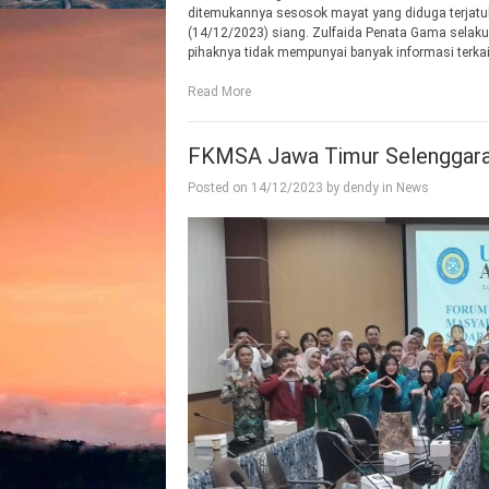
ditemukannya sesosok mayat yang diduga terjatuh 
(14/12/2023) siang. Zulfaida Penata Gama selak
pihaknya tidak mempunyai banyak informasi terkai
Read More
FKMSA Jawa Timur Selenggarak
Posted on
14/12/2023
by
dendy
in
News