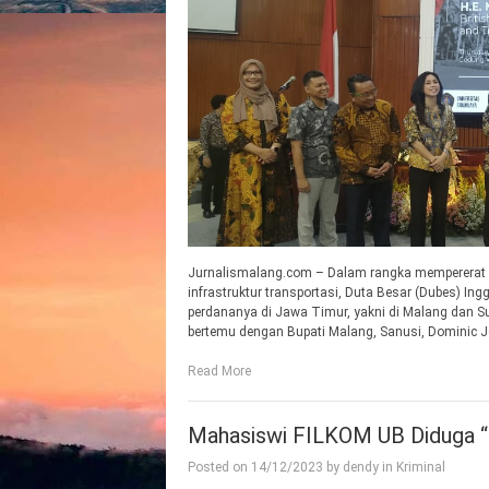
Jurnalismalang.com – Dalam rangka mempererat h
infrastruktur transportasi, Duta Besar (Dubes) In
perdananya di Jawa Timur, yakni di Malang dan S
bertemu dengan Bupati Malang, Sanusi, Dominic 
Read More
Mahasiswi FILKOM UB Diduga “J
Posted on
14/12/2023
by
dendy
in
Kriminal