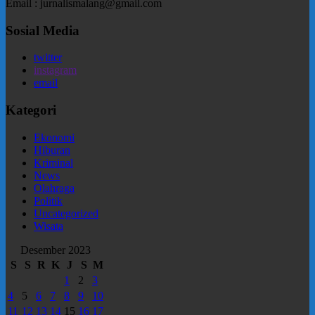
Email : jurnalismalang@gmail.com
Sosial Media
twitter
instagram
email
Kategori
Ekonomi
Hiburan
Kriminal
News
Olahraga
Politik
Uncategorized
Wisata
Desember 2023
S
S
R
K
J
S
M
1
2
3
4
5
6
7
8
9
10
11
12
13
14
15
16
17