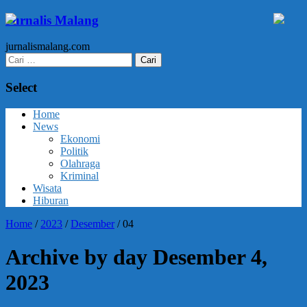
Jurnalis Malang
jurnalismalang.com
Cari
untuk:
Select
Home
News
Ekonomi
Politik
Olahraga
Kriminal
Wisata
Hiburan
Home
/
2023
/
Desember
/
04
Archive by day Desember 4,
2023