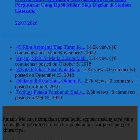
Perputaran Uang Rp50 Miliar, Siap Digelar di Stadion
Gajayana
22/07/2026
Berita Terpopuler
40 Ribu Aremania Siap Turun ke...
14.5k views
|
0
comments
|
posted on November 9, 2022
Kejam, SDK St Maria 2 Kota Mal...
3.3k views
|
0
comments
|
posted on Oktober 5, 2018
Wisata Edukasi Susu Kota Batu...
2.9k views
|
0 comments
|
posted on Desember 23, 2018
Ditilang di Kota Batu, Oknum P...
2.7k views
|
0 comments
|
posted on Juni 9, 2016
Terduga Pelaku Pembunuh Sadis...
2.6k views
|
0 comments
|
posted on Mei 15, 2019
Jurnalis Malang merupakan portal berita seputar malang raya yang
menyajikan kabar terbaru dan terupdate untuk warga malang pada
khususnya