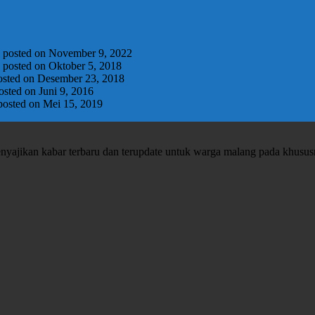
|
posted on November 9, 2022
|
posted on Oktober 5, 2018
osted on Desember 23, 2018
osted on Juni 9, 2016
posted on Mei 15, 2019
enyajikan kabar terbaru dan terupdate untuk warga malang pada khusu