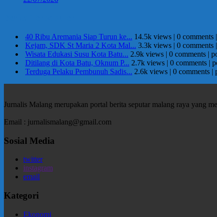
Berita Terpopuler
40 Ribu Aremania Siap Turun ke...
14.5k views
|
0 comments
Kejam, SDK St Maria 2 Kota Mal...
3.3k views
|
0 comments
Wisata Edukasi Susu Kota Batu...
2.9k views
|
0 comments
|
p
Ditilang di Kota Batu, Oknum P...
2.7k views
|
0 comments
|
p
Terduga Pelaku Pembunuh Sadis...
2.6k views
|
0 comments
|
Jurnalis Malang merupakan portal berita seputar malang raya yang m
Email : jurnalismalang@gmail.com
Sosial Media
twitter
instagram
email
Kategori
Ekonomi