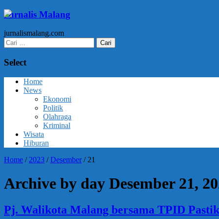
Jurnalis Malang
jurnalismalang.com
Cari
untuk:
Select
Home
News
Ekonomi
Politik
Olahraga
Kriminal
Wisata
Hiburan
Home
/
2023
/
Desember
/
21
Archive by day Desember 21, 2
Pj. Walikota Malang bersama TPID Pasti