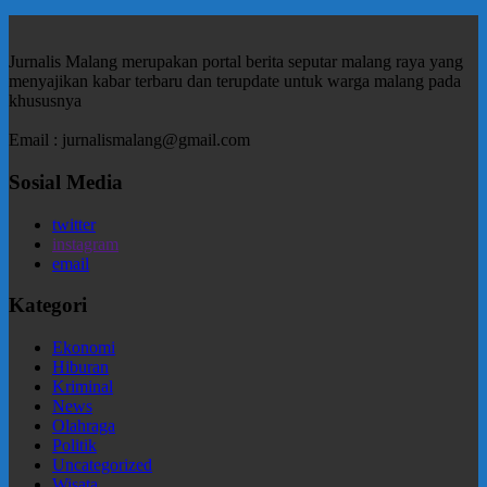
Jurnalis Malang merupakan portal berita seputar malang raya yang
menyajikan kabar terbaru dan terupdate untuk warga malang pada
khususnya
Email : jurnalismalang@gmail.com
Sosial Media
twitter
instagram
email
Kategori
Ekonomi
Hiburan
Kriminal
News
Olahraga
Politik
Uncategorized
Wisata