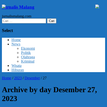
Jurnalis Malang
jurnalismalang.com
Cari
untuk:
Select
Home
News
Ekonomi
Politik
Olahraga
Kriminal
Wisata
Hiburan
Home
/
2023
/
Desember
/
27
Archive by day Desember 27,
2023