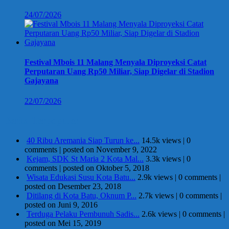
24/07/2026
Festival Mbois 11 Malang Menyala Diproyeksi Catat
Perputaran Uang Rp50 Miliar, Siap Digelar di Stadion
Gajayana
22/07/2026
Berita Terpopuler
40 Ribu Aremania Siap Turun ke...
14.5k views
|
0
comments
|
posted on November 9, 2022
Kejam, SDK St Maria 2 Kota Mal...
3.3k views
|
0
comments
|
posted on Oktober 5, 2018
Wisata Edukasi Susu Kota Batu...
2.9k views
|
0 comments
|
posted on Desember 23, 2018
Ditilang di Kota Batu, Oknum P...
2.7k views
|
0 comments
|
posted on Juni 9, 2016
Terduga Pelaku Pembunuh Sadis...
2.6k views
|
0 comments
|
posted on Mei 15, 2019