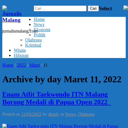
Cari
Select
untuk:
Jurnalis
Malang
Home
News
Ekonomi
jurnalismalang.com
Politik
Olahraga
Kriminal
Wisata
Hiburan
Home
/
2022
/
Maret
/
11
Archive by day Maret 11, 2022
Enam Atlit Taekwondo ITN Malang
Borong Medali di Papua Open 2022
Posted on
11/03/2022
by
dendy
in
News
,
Olahraga