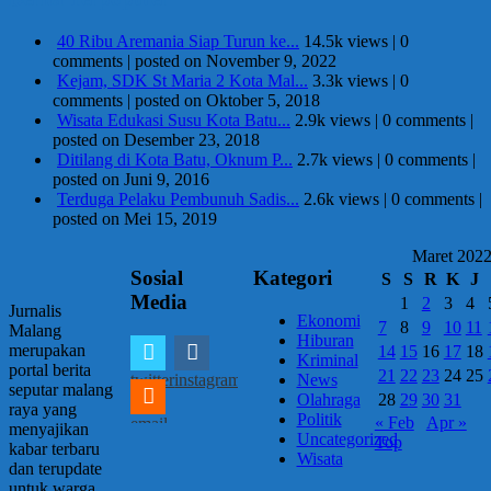
40 Ribu Aremania Siap Turun ke...
14.5k views
|
0
comments
|
posted on November 9, 2022
Kejam, SDK St Maria 2 Kota Mal...
3.3k views
|
0
comments
|
posted on Oktober 5, 2018
Wisata Edukasi Susu Kota Batu...
2.9k views
|
0 comments
|
posted on Desember 23, 2018
Ditilang di Kota Batu, Oknum P...
2.7k views
|
0 comments
|
posted on Juni 9, 2016
Terduga Pelaku Pembunuh Sadis...
2.6k views
|
0 comments
|
posted on Mei 15, 2019
Maret 202
Sosial
Kategori
S
S
R
K
J
Media
1
2
3
4
Jurnalis
Ekonomi
7
8
9
10
11
Malang
Hiburan
merupakan
14
15
16
17
18
Kriminal
portal berita
21
22
23
24
25
twitter
instagram
News
seputar malang
28
29
30
31
Olahraga
raya yang
Politik
« Feb
Apr »
email
menyajikan
Uncategorized
Top
kabar terbaru
Wisata
dan terupdate
untuk warga