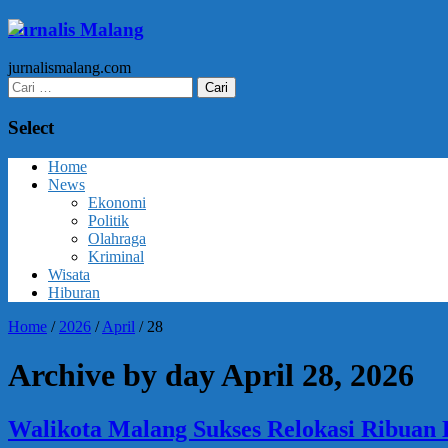
Jurnalis Malang
jurnalismalang.com
Cari
untuk:
Select
Home
News
Ekonomi
Politik
Olahraga
Kriminal
Wisata
Hiburan
Home
/
2026
/
April
/
28
Archive by day April 28, 2026
Walikota Malang Sukses Relokasi Ribuan