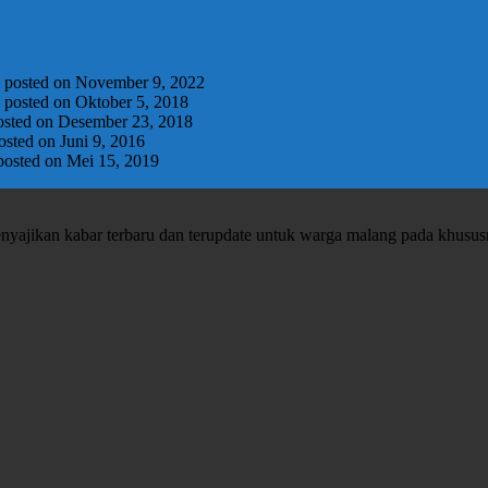
|
posted on November 9, 2022
|
posted on Oktober 5, 2018
osted on Desember 23, 2018
osted on Juni 9, 2016
posted on Mei 15, 2019
enyajikan kabar terbaru dan terupdate untuk warga malang pada khusu