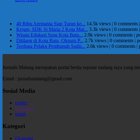
Berita Terpopuler
40 Ribu Aremania Siap Turun ke...
14.5k views
|
0 comments
Kejam, SDK St Maria 2 Kota Mal...
3.3k views
|
0 comments
Wisata Edukasi Susu Kota Batu...
2.9k views
|
0 comments
|
p
Ditilang di Kota Batu, Oknum P...
2.7k views
|
0 comments
|
p
Terduga Pelaku Pembunuh Sadis...
2.6k views
|
0 comments
|
Jurnalis Malang merupakan portal berita seputar malang raya yang m
Email : jurnalismalang@gmail.com
Sosial Media
twitter
instagram
email
Kategori
Ekonomi