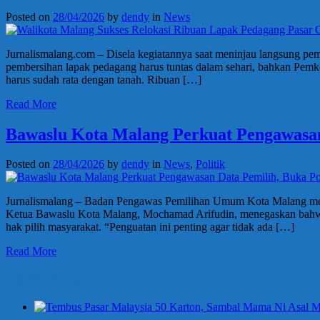
Posted on
28/04/2026
by
dendy
in
News
Jurnalismalang.com – Disela kegiatannya saat meninjau langsung p
pembersihan lapak pedagang harus tuntas dalam sehari, bahkan Pemkot
harus sudah rata dengan tanah. Ribuan […]
Read More
Bawaslu Kota Malang Perkuat Pengawasan
Posted on
28/04/2026
by
dendy
in
News
,
Politik
Jurnalismalang – Badan Pengawas Pemilihan Umum Kota Malang mempe
Ketua Bawaslu Kota Malang, Mochamad Arifudin, menegaskan bahwa p
hak pilih masyarakat. “Penguatan ini penting agar tidak ada […]
Read More
Berita Terbaru