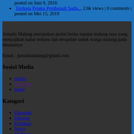
posted on Juni 9, 2016
Terduga Pelaku Pembunuh Sadis...
2.6k views
|
0 comments
|
posted on Mei 15, 2019
Jurnalis Malang merupakan portal berita seputar malang raya yang
menyajikan kabar terbaru dan terupdate untuk warga malang pada
khususnya
Email : jurnalismalang@gmail.com
Sosial Media
twitter
instagram
email
Kategori
Ekonomi
Hiburan
Kriminal
News