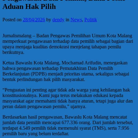
Aduan Hak Pilih
Posted on
28/04/2026
by
dendy
in
News
,
Politik
Jurnalismalang – Badan Pengawas Pemilihan Umum Kota Malang
memperkuat pengawasan terhadap data pemilih sebagai bagian dari
upaya menjaga kualitas demokrasi menjelang tahapan pemilu
berikutnya.
Ketua Bawaslu Kota Malang, Mochamad Arifudin, menegaskan
bahwa pengawasan terhadap Pemutakhiran Data Pemilih
Berkelanjutan (PDPB) menjadi prioritas utama, sekaligus sebagai
bentuk perlindungan hak pilih masyarakat.
“Penguatan ini penting agar tidak ada warga yang kehilangan hak
konstitusionalnya. Kami juga terus melakukan edukasi kepada
masyarakat agar memahami tidak hanya aturan, tetapi juga alur dan
peran dalam pengawasan pemilu,” ujarnya.
Berdasarkan hasil pengawasan, Bawaslu Kota Malang mencatat
jumlah data pemilih mencapai 677.336 orang. Dari jumlah tersebut,
terdapat 4.549 pemilih tidak memenuhi syarat (TMS), serta 7.956
pemilih baru yang belum terdaftar.