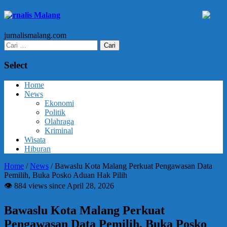
Jurnalis Malang
jurnalismalang.com
Cari
untuk:
Select
Home
News
Ekonomi
Politik
Olahraga
Kriminal
Wisata
Hiburan
Home
/
News
/
Bawaslu Kota Malang Perkuat Pengawasan Data
Pemilih, Buka Posko Aduan Hak Pilih
👁 884 views since April 28, 2026
Bawaslu Kota Malang Perkuat
Pengawasan Data Pemilih, Buka Posko