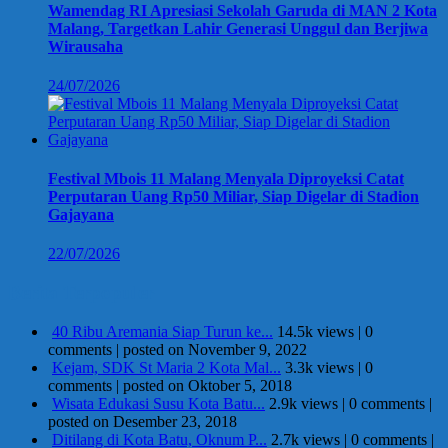
Wamendag RI Apresiasi Sekolah Garuda di MAN 2 Kota
Malang, Targetkan Lahir Generasi Unggul dan Berjiwa
Wirausaha
24/07/2026
Festival Mbois 11 Malang Menyala Diproyeksi Catat
Perputaran Uang Rp50 Miliar, Siap Digelar di Stadion
Gajayana
22/07/2026
Berita Terpopuler
40 Ribu Aremania Siap Turun ke...
14.5k views
|
0
comments
|
posted on November 9, 2022
Kejam, SDK St Maria 2 Kota Mal...
3.3k views
|
0
comments
|
posted on Oktober 5, 2018
Wisata Edukasi Susu Kota Batu...
2.9k views
|
0 comments
|
posted on Desember 23, 2018
Ditilang di Kota Batu, Oknum P...
2.7k views
|
0 comments
|