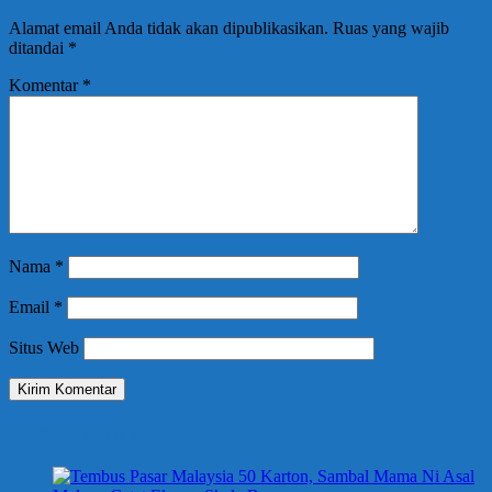
Alamat email Anda tidak akan dipublikasikan.
Ruas yang wajib
ditandai
*
Komentar
*
Nama
*
Email
*
Situs Web
Berita Terbaru