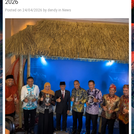
2026
Posted on
24/04/2026
by
dendy
in
News