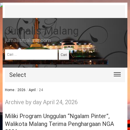
Jurnalis Malang
jurnalismalang.com
Cari
untuk:
Select
Home
/
2026
/
April
/
24
Archive by day April 24, 2026
Miliki Program Unggulan “Ngalam Pinter”,
Walikota Malang Terima Penghargaan NGA