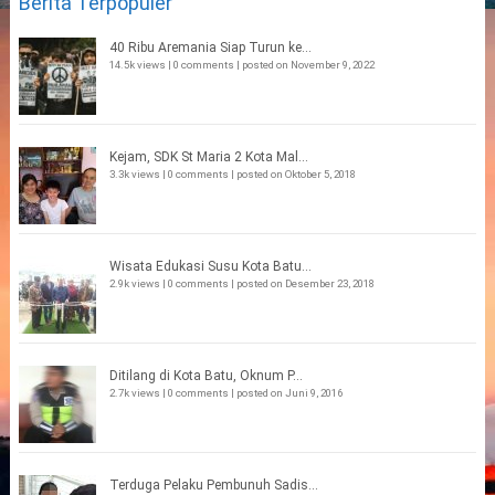
Berita Terpopuler
40 Ribu Aremania Siap Turun ke...
14.5k views
|
0 comments
|
posted on November 9, 2022
Kejam, SDK St Maria 2 Kota Mal...
3.3k views
|
0 comments
|
posted on Oktober 5, 2018
Wisata Edukasi Susu Kota Batu...
2.9k views
|
0 comments
|
posted on Desember 23, 2018
Ditilang di Kota Batu, Oknum P...
2.7k views
|
0 comments
|
posted on Juni 9, 2016
Terduga Pelaku Pembunuh Sadis...