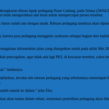
embongkaran ribuan lapak pedagang Pasar Gadang, pada Selasa (28/0
t telah mengerahkan alat berat untuk mempercepat proses tersebut.
pak harus sudah rata dengan tanah. Ribuan pedagang nantinya akan dip
karena para pedagang menggelar syukuran sebagai bagian dari tradisi, 
gkatan infrastruktur jalan yang ditargetkan mulai pada akhir Mei 202
pencegahan, agar tidak ada lagi PKL di kawasan tersebut, yakni de
tal,” tandasnya.
jelaskan, tercatat ada ratusan pedagang yang sebelumnya menempati b
.
sudah masuk ke dalam,” jelas Eko.
n akan tuntas dalam sehari, sementara penertiban pedagang akan dil