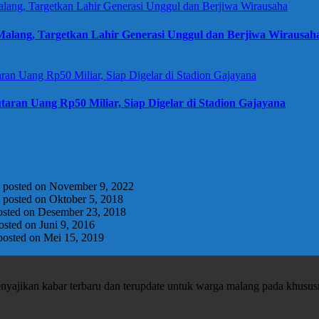
alang, Targetkan Lahir Generasi Unggul dan Berjiwa Wirausah
taran Uang Rp50 Miliar, Siap Digelar di Stadion Gajayana
|
posted on November 9, 2022
|
posted on Oktober 5, 2018
osted on Desember 23, 2018
osted on Juni 9, 2016
posted on Mei 15, 2019
enyajikan kabar terbaru dan terupdate untuk warga malang pada khusu