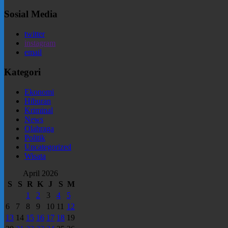
Sosial Media
twitter
instagram
email
Kategori
Ekonomi
Hiburan
Kriminal
News
Olahraga
Politik
Uncategorized
Wisata
April 2026
S
S
R
K
J
S
M
1
2
3
4
5
6
7
8
9
10
11
12
13
14
15
16
17
18
19