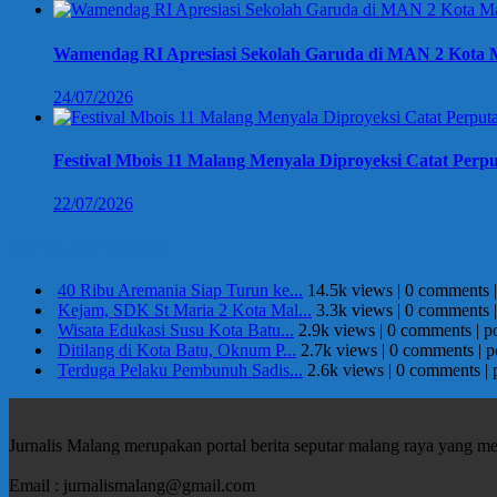
Wamendag RI Apresiasi Sekolah Garuda di MAN 2 Kota M
24/07/2026
Festival Mbois 11 Malang Menyala Diproyeksi Catat Perpu
22/07/2026
Berita Terpopuler
40 Ribu Aremania Siap Turun ke...
14.5k views
|
0 comments
Kejam, SDK St Maria 2 Kota Mal...
3.3k views
|
0 comments
Wisata Edukasi Susu Kota Batu...
2.9k views
|
0 comments
|
p
Ditilang di Kota Batu, Oknum P...
2.7k views
|
0 comments
|
p
Terduga Pelaku Pembunuh Sadis...
2.6k views
|
0 comments
|
Jurnalis Malang merupakan portal berita seputar malang raya yang m
Email : jurnalismalang@gmail.com