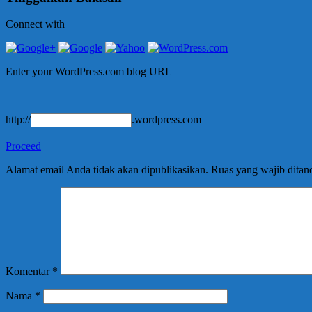
Connect with
Enter your WordPress.com blog URL
http://
.wordpress.com
Proceed
Alamat email Anda tidak akan dipublikasikan.
Ruas yang wajib ditan
Komentar
*
Nama
*