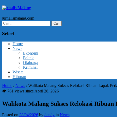
Jurnalis Malang
jurnalismalang.com
Cari
untuk:
Select
Home
News
Ekonomi
Politik
Olahraga
Kriminal
Wisata
Hiburan
Home
/
News
/
Walikota Malang Sukses Relokasi Ribuan Lapak Ped
👁 761 views since April 28, 2026
Walikota Malang Sukses Relokasi Ribuan
Posted on
28/04/2026
by
dendy
in
News