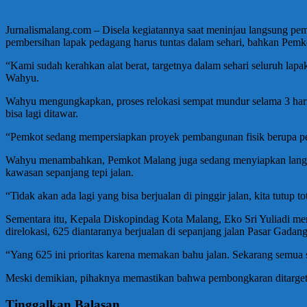
Jurnalismalang.com – Disela kegiatannya saat meninjau langsung p
pembersihan lapak pedagang harus tuntas dalam sehari, bahkan Pemko
“Kami sudah kerahkan alat berat, targetnya dalam sehari seluruh la
Wahyu.
Wahyu mengungkapkan, proses relokasi sempat mundur selama 3 hari, 
bisa lagi ditawar.
“Pemkot sedang mempersiapkan proyek pembangunan fisik berupa penin
Wahyu menambahkan, Pemkot Malang juga sedang menyiapkan langkah 
kawasan sepanjang tepi jalan.
“Tidak akan ada lagi yang bisa berjualan di pinggir jalan, kita tutup to
Sementara itu, Kepala Diskopindag Kota Malang, Eko Sri Yuliadi men
direlokasi, 625 diantaranya berjualan di sepanjang jalan Pasar Gadang
“Yang 625 ini prioritas karena memakan bahu jalan. Sekarang semua 
Meski demikian, pihaknya memastikan bahwa pembongkaran ditargetka
Tinggalkan Balasan