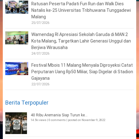
Ratusan Peserta Padati Fun Run dan Walk Dies
Natalis ke-25 Universitas Tribhuwana Tunggadewi
Malang
25/07/2026
Wamendag RI Apresiasi Sekolah Garuda di MAN 2
Kota Malang, Targetkan Lahir Generasi Unggul dan
Berjiwa Wirausaha
24/07/2026
Festival Mbois 11 Malang Menyala Diproyeksi Catat
Perputaran Uang Rp50 Miliar, Siap Digelar di Stadion
Gajayana
22/07/2026
Berita Terpopuler
40 Ribu Aremania Siap Turun ke...
14.5k views
|
0 comments
|
posted on November 9, 2022