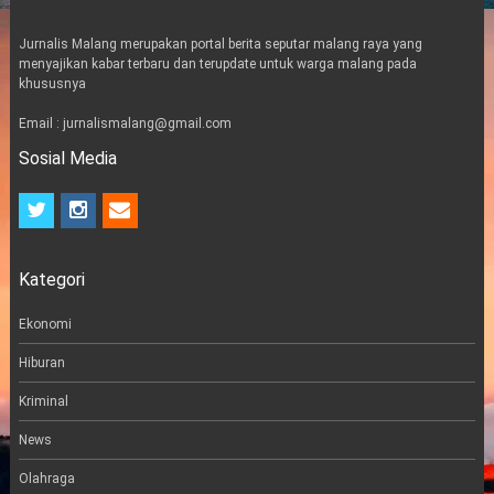
Jurnalis Malang merupakan portal berita seputar malang raya yang
menyajikan kabar terbaru dan terupdate untuk warga malang pada
khususnya
Email : jurnalismalang@gmail.com
Sosial Media
t
i
e
w
n
m
i
s
a
t
t
i
Kategori
t
a
l
e
g
r
r
Ekonomi
a
m
Hiburan
Kriminal
News
Olahraga