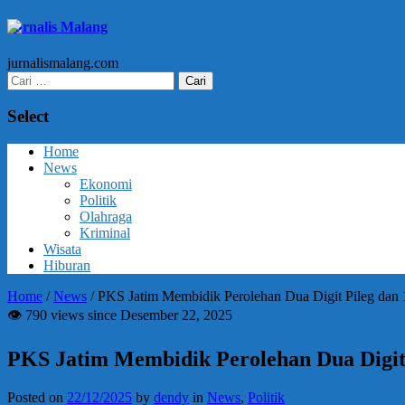
Jurnalis Malang
jurnalismalang.com
Cari
untuk:
Select
Home
News
Ekonomi
Politik
Olahraga
Kriminal
Wisata
Hiburan
Home
/
News
/
PKS Jatim Membidik Perolehan Dua Digit Pileg dan 
👁 790 views since Desember 22, 2025
PKS Jatim Membidik Perolehan Dua Digit 
Posted on
22/12/2025
by
dendy
in
News
,
Politik