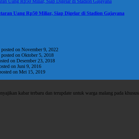
taran Uang Rp50 Miliar, Siap Digelar di Stadion Gajayana
|
posted on November 9, 2022
|
posted on Oktober 5, 2018
osted on Desember 23, 2018
osted on Juni 9, 2016
posted on Mei 15, 2019
enyajikan kabar terbaru dan terupdate untuk warga malang pada khusu