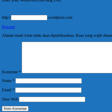
Enter your WordPress.com blog URL
http://
.wordpress.com
Proceed
Alamat email Anda tidak akan dipublikasikan.
Ruas yang wajib ditan
Komentar
*
Nama
*
Email
*
Situs Web