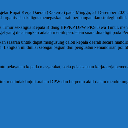
ggelar Rapat Kerja Daerah (Rakerda) pada Minggu, 21 Desember 2025
organisasi sekaligus menegaskan arah perjuangan dan strategi politi
 Timur sekaligus Kepala Bidang BPPKP DPW PKS Jawa Timur, menyamp
get yang dicanangkan adalah meraih perolehan suara dua digit pada Pem
pkan sasaran untuk dapat mengusung calon kepala daerah secara mandir
 Langkah ini dinilai sebagai bagian dari penguatan kemandirian politi
u pelayanan kepada masyarakat, serta pelaksanaan kerja-kerja pemen
uk menindaklanjuti arahan DPW dan berperan aktif dalam mendukung 