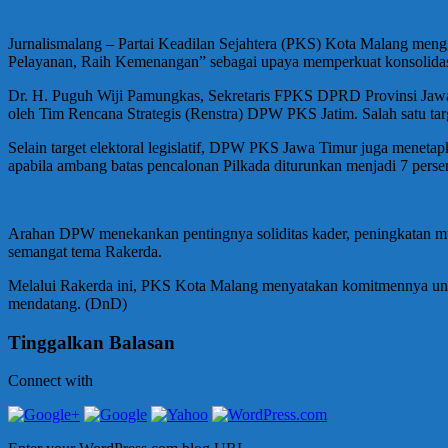
Jurnalismalang – Partai Keadilan Sejahtera (PKS) Kota Malang men
Pelayanan, Raih Kemenangan” sebagai upaya memperkuat konsolidasi 
Dr. H. Puguh Wiji Pamungkas, Sekretaris FPKS DPRD Provinsi Jawa
oleh Tim Rencana Strategis (Renstra) DPW PKS Jatim. Salah satu tar
Selain target elektoral legislatif, DPW PKS Jawa Timur juga meneta
apabila ambang batas pencalonan Pilkada diturunkan menjadi 7 persen.
Arahan DPW menekankan pentingnya soliditas kader, peningkatan mut
semangat tema Rakerda.
Melalui Rakerda ini, PKS Kota Malang menyatakan komitmennya unt
mendatang. (DnD)
Tinggalkan Balasan
Connect with