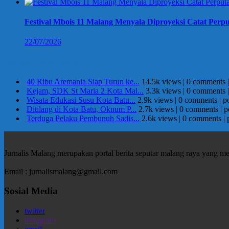
Festival Mbois 11 Malang Menyala Diproyeksi Catat Perpu
22/07/2026
Berita Terpopuler
40 Ribu Aremania Siap Turun ke...
14.5k views
|
0 comments
Kejam, SDK St Maria 2 Kota Mal...
3.3k views
|
0 comments
Wisata Edukasi Susu Kota Batu...
2.9k views
|
0 comments
|
p
Ditilang di Kota Batu, Oknum P...
2.7k views
|
0 comments
|
p
Terduga Pelaku Pembunuh Sadis...
2.6k views
|
0 comments
|
Jurnalis Malang merupakan portal berita seputar malang raya yang m
Email : jurnalismalang@gmail.com
Sosial Media
twitter
instagram