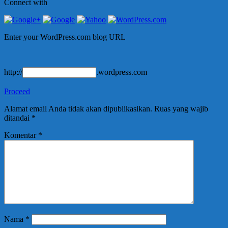
Connect with
Enter your WordPress.com blog URL
http://
.wordpress.com
Proceed
Alamat email Anda tidak akan dipublikasikan.
Ruas yang wajib
ditandai
*
Komentar
*
Nama
*