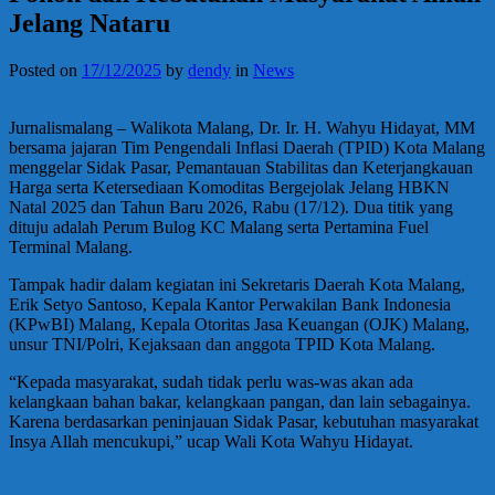
Jelang Nataru
Posted on
17/12/2025
by
dendy
in
News
Jurnalismalang – Walikota Malang, Dr. Ir. H. Wahyu Hidayat, MM
bersama jajaran Tim Pengendali Inflasi Daerah (TPID) Kota Malang
menggelar Sidak Pasar, Pemantauan Stabilitas dan Keterjangkauan
Harga serta Ketersediaan Komoditas Bergejolak Jelang HBKN
Natal 2025 dan Tahun Baru 2026, Rabu (17/12). Dua titik yang
dituju adalah Perum Bulog KC Malang serta Pertamina Fuel
Terminal Malang.
Tampak hadir dalam kegiatan ini Sekretaris Daerah Kota Malang,
Erik Setyo Santoso, Kepala Kantor Perwakilan Bank Indonesia
(KPwBI) Malang, Kepala Otoritas Jasa Keuangan (OJK) Malang,
unsur TNI/Polri, Kejaksaan dan anggota TPID Kota Malang.
“Kepada masyarakat, sudah tidak perlu was-was akan ada
kelangkaan bahan bakar, kelangkaan pangan, dan lain sebagainya.
Karena berdasarkan peninjauan Sidak Pasar, kebutuhan masyarakat
Insya Allah mencukupi,” ucap Wali Kota Wahyu Hidayat.