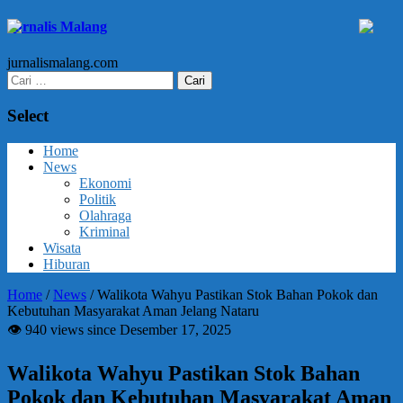
Jurnalis Malang
jurnalismalang.com
Cari
untuk:
Select
Home
News
Ekonomi
Politik
Olahraga
Kriminal
Wisata
Hiburan
Home
/
News
/
Walikota Wahyu Pastikan Stok Bahan Pokok dan
Kebutuhan Masyarakat Aman Jelang Nataru
👁 940 views since Desember 17, 2025
Walikota Wahyu Pastikan Stok Bahan
Pokok dan Kebutuhan Masyarakat Aman