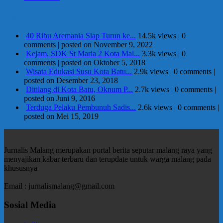
Berita Terpopuler
40 Ribu Aremania Siap Turun ke...
14.5k views
|
0
comments
|
posted on November 9, 2022
Kejam, SDK St Maria 2 Kota Mal...
3.3k views
|
0
comments
|
posted on Oktober 5, 2018
Wisata Edukasi Susu Kota Batu...
2.9k views
|
0 comments
|
posted on Desember 23, 2018
Ditilang di Kota Batu, Oknum P...
2.7k views
|
0 comments
|
posted on Juni 9, 2016
Terduga Pelaku Pembunuh Sadis...
2.6k views
|
0 comments
|
posted on Mei 15, 2019
Jurnalis Malang merupakan portal berita seputar malang raya yang
menyajikan kabar terbaru dan terupdate untuk warga malang pada
khususnya
Email : jurnalismalang@gmail.com
Sosial Media