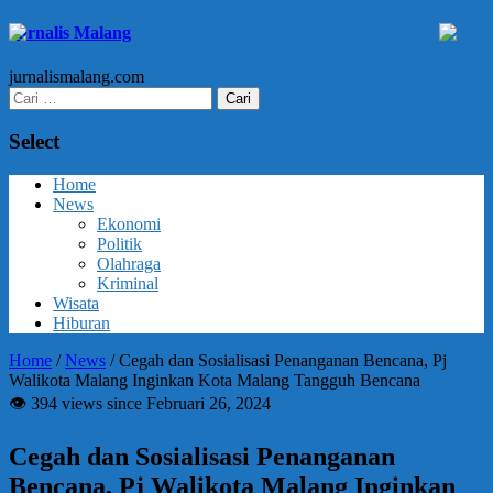
Jurnalis Malang
jurnalismalang.com
Cari
untuk:
Select
Home
News
Ekonomi
Politik
Olahraga
Kriminal
Wisata
Hiburan
Home
/
News
/
Cegah dan Sosialisasi Penanganan Bencana, Pj
Walikota Malang Inginkan Kota Malang Tangguh Bencana
👁 394 views since Februari 26, 2024
Cegah dan Sosialisasi Penanganan
Bencana, Pj Walikota Malang Inginkan