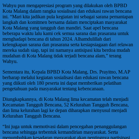
Wahyu pun mengapresiasi program yang dilakukan oleh BPBD
Kota Malang dalam rangka sosialisasi dan edukasi rawan bencana
ini. “Mari kita jadikan pula kegiatan ini sebagai sarana pemantapan
langkah dan komitmen bersama dalam menciptakan masyarakat
Kota Malang yang tangguh dan mandiri. Saat apel bencana
beberapa waktu lalu kami cek semua sarana dan prasarana untuk
menghadapi bencana di tahun 2024. Alhamdulillah dari
kelengkapan sarana dan prasarana serta kesiapsiagaan dari relawan
mereka sudah siap, tapi ini namanya antisipasi kita berdoa mudah
mudahan di Kota Malang tidak terjadi bencana alam,” terang
Wahyu.
Sementara itu, Kepala BPBD Kota Malang, Drs. Prayitno, M.AP
berharap melalui kegiatan sosialisasi dan edukasi rawan bencana
yang diikuti oleh 180 peserta ini dapat memberikan pelatihan
pengetahuan pada masyarakat tentang kebencanaan.
Diungkapkannya, di Kota Malang lima kecamatan telah menjadi
Kecamatan Tangguh Bencana, 52 Kelurahan Tangguh Bencana,
dan lima kelurahan lagi ke depan diharapkan menyusul menjadi
Kelurahan Tangguh Bencana.
“Ini juga untuk memotivasi dalam pencegahan penanggulangan
bencana sehingga terbentuk kemandirian masyarakat. Serta
menumbuhkan kesadaran masyarakat akan pentingnya partisipasi