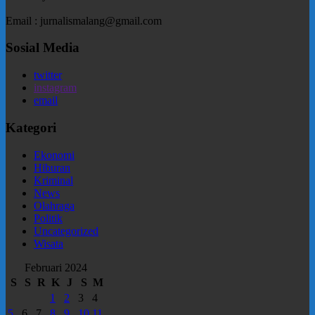
Email : jurnalismalang@gmail.com
Sosial Media
twitter
instagram
email
Kategori
Ekonomi
Hiburan
Kriminal
News
Olahraga
Politik
Uncategorized
Wisata
Februari 2024
S
S
R
K
J
S
M
1
2
3
4
5
6
7
8
9
10
11