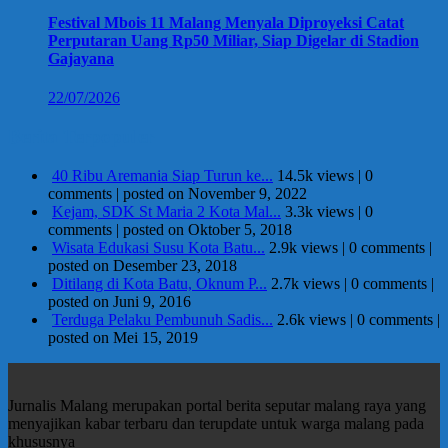
Festival Mbois 11 Malang Menyala Diproyeksi Catat
Perputaran Uang Rp50 Miliar, Siap Digelar di Stadion
Gajayana
22/07/2026
Berita Terpopuler
40 Ribu Aremania Siap Turun ke...
14.5k views
|
0
comments
|
posted on November 9, 2022
Kejam, SDK St Maria 2 Kota Mal...
3.3k views
|
0
comments
|
posted on Oktober 5, 2018
Wisata Edukasi Susu Kota Batu...
2.9k views
|
0 comments
|
posted on Desember 23, 2018
Ditilang di Kota Batu, Oknum P...
2.7k views
|
0 comments
|
posted on Juni 9, 2016
Terduga Pelaku Pembunuh Sadis...
2.6k views
|
0 comments
|
posted on Mei 15, 2019
Jurnalis Malang merupakan portal berita seputar malang raya yang
menyajikan kabar terbaru dan terupdate untuk warga malang pada
khususnya