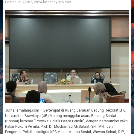
Posted on
27/02/2024
by
dendy
in
News
Jurnalismalang.com – Bertempat di Ruang Jamuan Gedung Rektorat Lt 6,
Universitas Brawijaya (UB) Malang menggelar acara Bincang Santai
(Bonsai) bertema “Proyeksi Politik Pasca Pemilu”, dengan narasumber yakni
Pakar Hukum Pemilu, Prof. Dr. Muchamad Ali Safaat, SH., MH., dan
Pengamat Politik sekaligus KPS Magister Ilmu Sosial, Wawan Sobari, S.IP.,