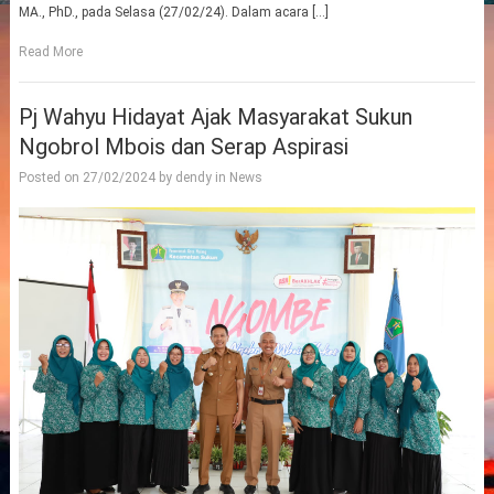
MA., PhD., pada Selasa (27/02/24). Dalam acara […]
Read More
Pj Wahyu Hidayat Ajak Masyarakat Sukun
Ngobrol Mbois dan Serap Aspirasi
Posted on
27/02/2024
by
dendy
in
News