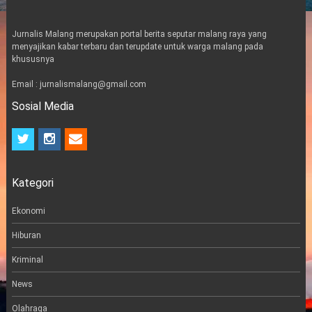
Jurnalis Malang merupakan portal berita seputar malang raya yang
menyajikan kabar terbaru dan terupdate untuk warga malang pada
khususnya
Email : jurnalismalang@gmail.com
Sosial Media
t
i
e
w
n
m
i
s
a
t
t
i
Kategori
t
a
l
e
g
r
r
Ekonomi
a
m
Hiburan
Kriminal
News
Olahraga