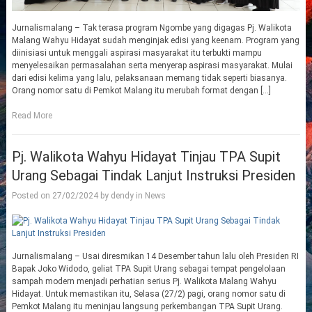
Jurnalismalang – Tak terasa program Ngombe yang digagas Pj. Walikota
Malang Wahyu Hidayat sudah menginjak edisi yang keenam. Program yang
diinisiasi untuk menggali aspirasi masyarakat itu terbukti mampu
menyelesaikan permasalahan serta menyerap aspirasi masyarakat. Mulai
dari edisi kelima yang lalu, pelaksanaan memang tidak seperti biasanya.
Orang nomor satu di Pemkot Malang itu merubah format dengan […]
Read More
Pj. Walikota Wahyu Hidayat Tinjau TPA Supit
Urang Sebagai Tindak Lanjut Instruksi Presiden
Posted on
27/02/2024
by
dendy
in
News
Jurnalismalang – Usai diresmikan 14 Desember tahun lalu oleh Presiden RI
Bapak Joko Widodo, geliat TPA Supit Urang sebagai tempat pengelolaan
sampah modern menjadi perhatian serius Pj. Walikota Malang Wahyu
Hidayat. Untuk memastikan itu, Selasa (27/2) pagi, orang nomor satu di
Pemkot Malang itu meninjau langsung perkembangan TPA Supit Urang.