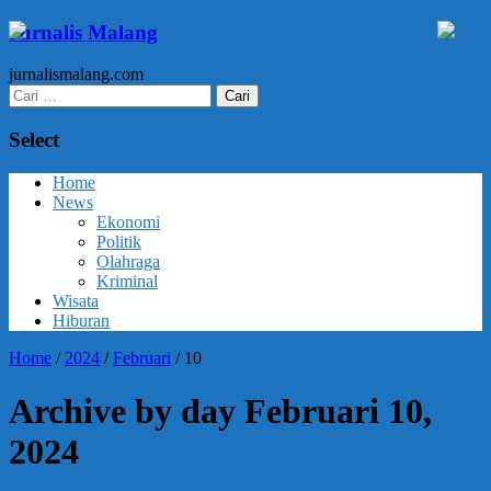
Jurnalis Malang
jurnalismalang.com
Cari
untuk:
Select
Home
News
Ekonomi
Politik
Olahraga
Kriminal
Wisata
Hiburan
Home
/
2024
/
Februari
/
10
Archive by day Februari 10,
2024