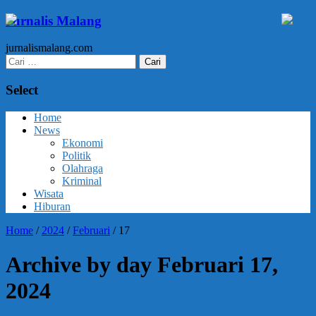
Jurnalis Malang
jurnalismalang.com
Cari
untuk:
Select
Home
News
Ekonomi
Politik
Olahraga
Kriminal
Wisata
Hiburan
Home
/
2024
/
Februari
/
17
Archive by day Februari 17,
2024