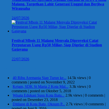
Malang, Targetkan Lahir Generasi Unggul dan Berjiwa
Wirausaha
24/07/2026
Festival Mbois 11 Malang Menyala Diproyeksi Catat
Perputaran Uang Rp50 Miliar, Siap Digelar di Stadion
Gajayana
22/07/2026
Berita Terpopuler
40 Ribu Aremania Siap Turun ke...
14.5k views
|
0
comments
|
posted on November 9, 2022
Kejam, SDK St Maria 2 Kota Mal...
3.3k views
|
0
comments
|
posted on Oktober 5, 2018
Wisata Edukasi Susu Kota Batu...
2.9k views
|
0 comments
|
posted on Desember 23, 2018
Ditilang di Kota Batu, Oknum P...
2.7k views
|
0 comments
|
posted on Juni 9, 2016