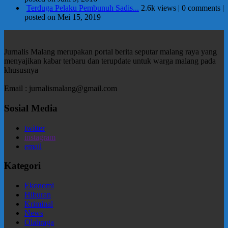
Terduga Pelaku Pembunuh Sadis...
2.6k views
|
0 comments
|
posted on Mei 15, 2019
Jurnalis Malang merupakan portal berita seputar malang raya yang
menyajikan kabar terbaru dan terupdate untuk warga malang pada
khususnya
Email : jurnalismalang@gmail.com
Sosial Media
twitter
instagram
email
Kategori
Ekonomi
Hiburan
Kriminal
News
Olahraga