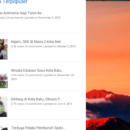
a Terpopuler
bu Aremania Siap Turun ke...
views
|
0 comments
|
posted on November 9, 2022
Kejam, SDK St Maria 2 Kota Mal...
3.3k views
|
0 comments
|
posted on Oktober 5, 2018
Wisata Edukasi Susu Kota Batu...
2.9k views
|
0 comments
|
posted on Desember 23,
2018
Ditilang di Kota Batu, Oknum P...
2.7k views
|
0 comments
|
posted on Juni 9, 2016
Terduga Pelaku Pembunuh Sadis...