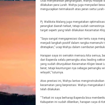
Usai menyerahkan penghargaan, Wahyu Hidayat 
dilakukan para Lurah. Wahyu juga menyadari besar
mengucapkan terimakasih atas peran serta Lurah 
Pj. Walikota Malang juga mengatakan optimalisas
perangkat daerah terkait, tetapi sudah semestiny
target seperti yang telah dilakukan Kecamatan Kloj
“Saya sangat mengapresiasi dan tentu saya meng
menjadi langkah positif dalam rangka memenuhi ta
ditetapkan,” ucap Wahyu dalam sambutan pembuk
Harapan saya ini semakin memacu kita semua, ba
dari Bapenda selalu pemangku atau leading sektor t
yang sudah ditunjukkan Kecamatan Klojen lewat Lu
berat, tetapi keuntungan nya sebagai pemangku w
wilayah,” tuturnya.
Atas prestasi ini, Wahyu lantas menginstruksikan
kecamatan yang berprestasi. Wahyu mengatakan k
telah dilakukan.
“Terkait ini saya berharap Bapenda bisa memberika
Kabupaten ini sudah diberikan, harapan saya di Kota