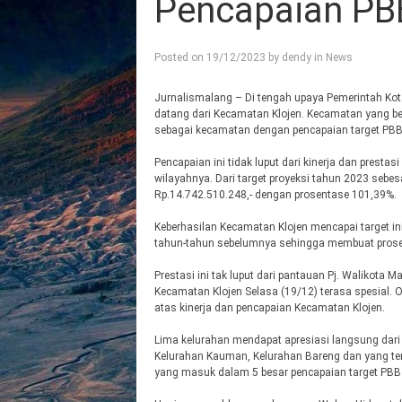
Pencapaian PB
Posted on
19/12/2023
by
dendy
in
News
Jurnalismalang – Di tengah upaya Pemerintah Ko
datang dari Kecamatan Klojen. Kecamatan yang ber
sebagai kecamatan dengan pencapaian target PBB t
Pencapaian ini tidak luput dari kinerja dan prest
wilayahnya. Dari target proyeksi tahun 2023 seb
Rp.14.742.510.248,- dengan prosentase 101,39%.
Keberhasilan Kecamatan Klojen mencapai target i
tahun-tahun sebelumnya sehingga membuat prosen
Prestasi ini tak luput dari pantauan Pj. Walikota 
Kecamatan Klojen Selasa (19/12) terasa spesial. 
atas kinerja dan pencapaian Kecamatan Klojen.
Lima kelurahan mendapat apresiasi langsung dari 
Kelurahan Kauman, Kelurahan Bareng dan yang ter
yang masuk dalam 5 besar pencapaian target PBB t