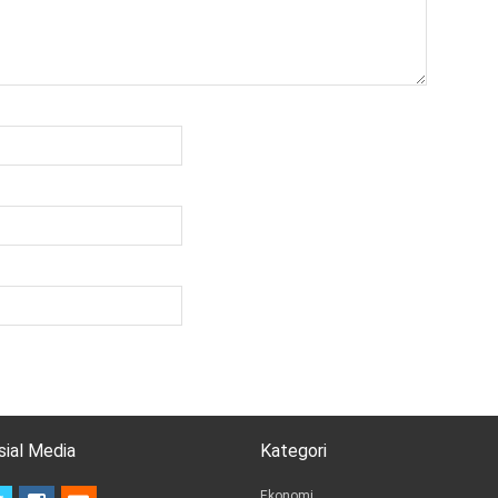
sial Media
Kategori
t
i
e
Ekonomi