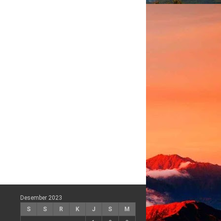
Desember 2023
S
S
R
K
J
S
M