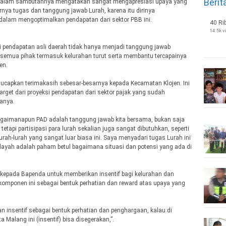
Berit
dalam sambutannya mengatakan sangat mengapresiasi upaya yang
nya tugas dan tanggung jawab Lurah, karena itu dirinya
dalam mengoptimalkan pendapatan dari sektor PBB ini.
40 Ri
14.5k 
i pendapatan asli daerah tidak hanya menjadi tanggung jawab
a semua pihak termasuk kelurahan turut serta membantu tercapainya
en.
ucapkan terimakasih sebesar-besarnya kepada Kecamatan Klojen. Ini
rget dari proyeksi pendapatan dari sektor pajak yang sudah
anya.
gaimanapun PAD adalah tanggung jawab kita bersama, bukan saja
etapi partisipasi para lurah sekalian juga sangat dibutuhkan, seperti
rah-lurah yang sangat luar biasa ini. Saya menyadari tugas Lurah ini
ilayah adalah paham betul bagaimana situasi dan potensi yang ada di
 kepada Bapenda untuk memberikan insentif bagi kelurahan dan
omponen ini sebagai bentuk perhatian dan reward atas upaya yang
n insentif sebagai bentuk perhatian dan penghargaan, kalau di
 Malang ini (insentif) bisa disegerakan,”.