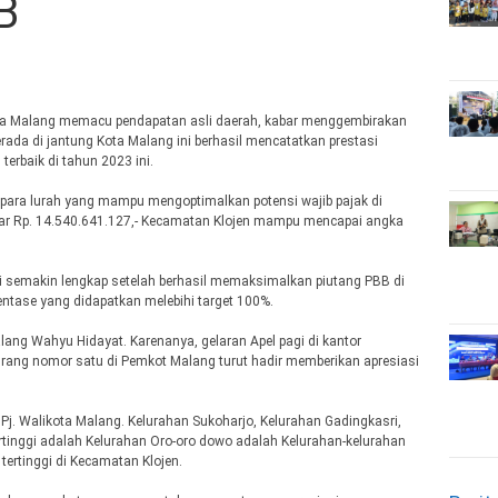
B
ta Malang memacu pendapatan asli daerah, kabar menggembirakan
ada di jantung Kota Malang ini berhasil mencatatkan prestasi
erbaik di tahun 2023 ini.
asi para lurah yang mampu mengoptimalkan potensi wajib pajak di
esar Rp. 14.540.641.127,- Kecamatan Klojen mampu mencapai angka
ni semakin lengkap setelah berhasil memaksimalkan piutang PBB di
tase yang didapatkan melebihi target 100%.
Malang Wahyu Hidayat. Karenanya, gelaran Apel pagi di kantor
Orang nomor satu di Pemkot Malang turut hadir memberikan apresiasi
Pj. Walikota Malang. Kelurahan Sukoharjo, Kelurahan Gadingkasri,
tinggi adalah Kelurahan Oro-oro dowo adalah Kelurahan-kelurahan
ertinggi di Kecamatan Klojen.