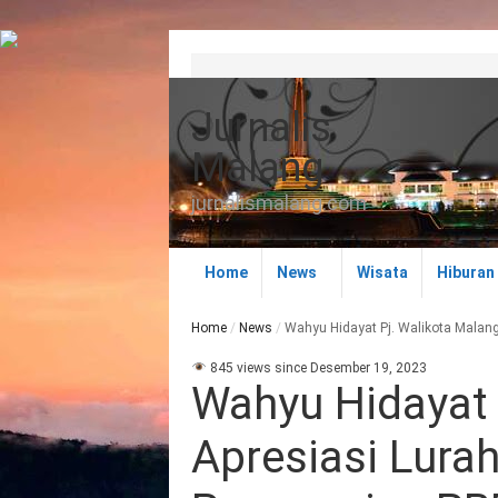
Jurnalis
Malang
jurnalismalang.com
Home
News
Wisata
Hiburan
Home
/
News
/
Wahyu Hidayat Pj. Walikota Malang
845 views since Desember 19, 2023
Wahyu Hidayat 
Apresiasi Lurah