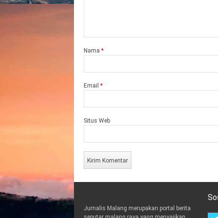
Nama
*
Email
*
Situs Web
So
Jurnalis Malang merupakan portal berita
seputar malang raya yang menyajikan