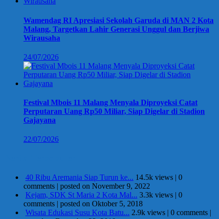
Wamendag RI Apresiasi Sekolah Garuda di MAN 2 Kota
Malang, Targetkan Lahir Generasi Unggul dan Berjiwa
Wirausaha
24/07/2026
Festival Mbois 11 Malang Menyala Diproyeksi Catat
Perputaran Uang Rp50 Miliar, Siap Digelar di Stadion
Gajayana
22/07/2026
Berita Terpopuler
40 Ribu Aremania Siap Turun ke...
14.5k views
|
0
comments
|
posted on November 9, 2022
Kejam, SDK St Maria 2 Kota Mal...
3.3k views
|
0
comments
|
posted on Oktober 5, 2018
Wisata Edukasi Susu Kota Batu...
2.9k views
|
0 comments
|