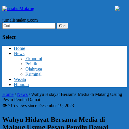
Jurnalis Malang
jurnalismalang.com
Cari
untuk:
Select
Home
News
Ekonomi
Politik
Olahraga
Kriminal
Wisata
Hiburan
Home
/
News
/
Wahyu Hidayat Bersama Media di Malang Usung
Pesan Pemilu Damai
👁 715 views since Desember 19, 2023
Wahyu Hidayat Bersama Media di
Malang Usung Pesan Pemilu Damai