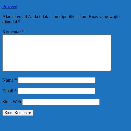
Proceed
Alamat email Anda tidak akan dipublikasikan.
Ruas yang wajib
ditandai
*
Komentar
*
Nama
*
Email
*
Situs Web
Berita Terbaru