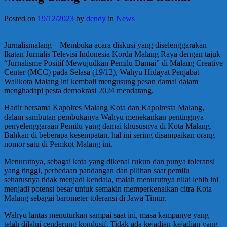
Posted on
19/12/2023
by
dendy
in
News
Jurnalismalang – Membuka acara diskusi yang diselenggarakan
Ikatan Jurnalis Televisi Indonesia Korda Malang Raya dengan tajuk
“Jurnalisme Positif Mewujudkan Pemilu Damai” di Malang Creative
Center (MCC) pada Selasa (19/12), Wahyu Hidayat Penjabat
Walikota Malang ini kembali mengusung pesan damai dalam
menghadapi pesta demokrasi 2024 mendatang.
Hadir bersama Kapolres Malang Kota dan Kapolresta Malang,
dalam sambutan pembukanya Wahyu menekankan pentingnya
penyelenggaraan Pemilu yang damai khususnya di Kota Malang.
Bahkan di beberapa kesempatan, hal ini sering disampaikan orang
nomor satu di Pemkot Malang ini.
Menurutnya, sebagai kota yang dikenal rukun dan punya toleransi
yang tinggi, perbedaan pandangan dan pilihan saat pemilu
seharusnya tidak menjadi kendala, malah menurutnya nilai lebih ini
menjadi potensi besar untuk semakin memperkenalkan citra Kota
Malang sebagai barometer toleransi di Jawa Timur.
Wahyu lantas menuturkan sampai saat ini, masa kampanye yang
telah dilalui cenderung kondusif. Tidak ada kejadian-kejadian yang