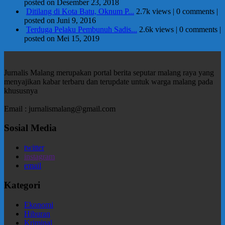
posted on Desember 23, 2018
Ditilang di Kota Batu, Oknum P...
2.7k views
|
0 comments
|
posted on Juni 9, 2016
Terduga Pelaku Pembunuh Sadis...
2.6k views
|
0 comments
|
posted on Mei 15, 2019
Jurnalis Malang merupakan portal berita seputar malang raya yang
menyajikan kabar terbaru dan terupdate untuk warga malang pada
khususnya
Email : jurnalismalang@gmail.com
Sosial Media
twitter
instagram
email
Kategori
Ekonomi
Hiburan
Kriminal