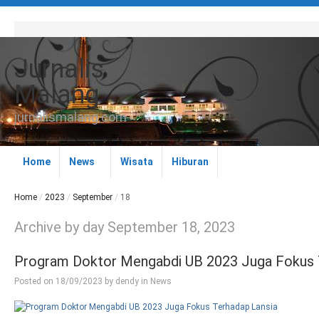
Jurnalis
Malang
jurnalismalang.com
Home
News
Wisata
Hiburan
Home
/
2023
/
September
/
18
Archive by day September 18, 2023
Program Doktor Mengabdi UB 2023 Juga Fokus 
Posted on
18/09/2023
by
dendy
in
News