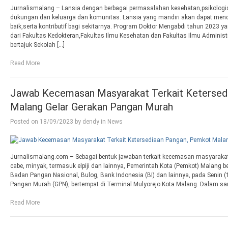
Jurnalismalang – Lansia dengan berbagai permasalahan kesehatan,psikolog
dukungan dari keluarga dan komunitas. Lansia yang mandiri akan dapat menda
baik,serta kontributif bagi sekitarnya. Program Doktor Mengabdi tahun 2023 
dari Fakultas Kedokteran,Fakultas Ilmu Kesehatan dan Fakultas Ilmu Adminis
bertajuk Sekolah […]
Read More
Jawab Kecemasan Masyarakat Terkait Ketersed
Malang Gelar Gerakan Pangan Murah
Posted on
18/09/2023
by
dendy
in
News
Jurnalismalang.com – Sebagai bentuk jawaban terkait kecemasan masyarakat 
cabe, minyak, termasuk elpiji dan lainnya, Pemerintah Kota (Pemkot) Malang b
Badan Pangan Nasional, Bulog, Bank Indonesia (BI) dan lainnya, pada Senin
Pangan Murah (GPN), bertempat di Terminal Mulyorejo Kota Malang. Dalam sa
Read More