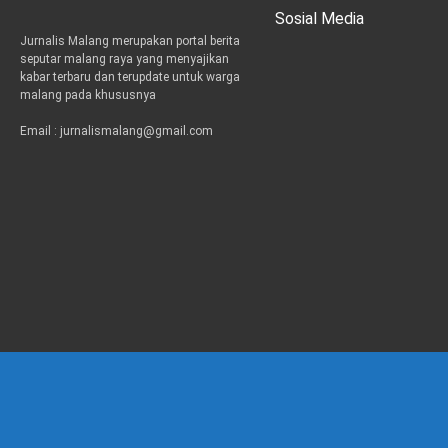
Sosial Media
Jurnalis Malang merupakan portal berita
t
i
e
seputar malang raya yang menyajikan
w
n
m
kabar terbaru dan terupdate untuk warga
i
s
a
malang pada khususnya
t
t
i
t
a
l
Email : jurnalismalang@gmail.com
e
g
r
r
a
m