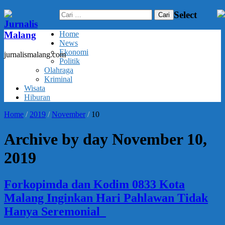
Cari
Select
untuk:
Jurnalis
Malang
Home
News
Ekonomi
jurnalismalang.com
Politik
Olahraga
Kriminal
Wisata
Hiburan
Home
/
2019
/
November
/
10
Archive by day November 10,
2019
Forkopimda dan Kodim 0833 Kota
Malang Inginkan Hari Pahlawan Tidak
Hanya Seremonial