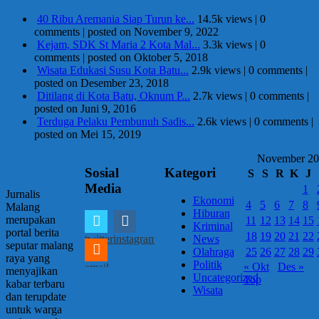
40 Ribu Aremania Siap Turun ke...
14.5k views
|
0
comments
|
posted on November 9, 2022
Kejam, SDK St Maria 2 Kota Mal...
3.3k views
|
0
comments
|
posted on Oktober 5, 2018
Wisata Edukasi Susu Kota Batu...
2.9k views
|
0 comments
|
posted on Desember 23, 2018
Ditilang di Kota Batu, Oknum P...
2.7k views
|
0 comments
|
posted on Juni 9, 2016
Terduga Pelaku Pembunuh Sadis...
2.6k views
|
0 comments
|
posted on Mei 15, 2019
November 2
Sosial
Kategori
S
S
R
K
J
Media
1
Jurnalis
Ekonomi
4
5
6
7
8
Malang
Hiburan
merupakan
11
12
13
14
15
Kriminal
portal berita
18
19
20
21
22
twitter
instagram
News
seputar malang
25
26
27
28
29
Olahraga
raya yang
Politik
« Okt
Des »
email
menyajikan
Uncategorized
Top
kabar terbaru
Wisata
dan terupdate
untuk warga