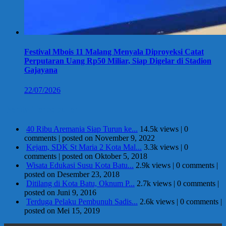
Festival Mbois 11 Malang Menyala Diproyeksi Catat
Perputaran Uang Rp50 Miliar, Siap Digelar di Stadion
Gajayana
22/07/2026
Berita Terpopuler
40 Ribu Aremania Siap Turun ke...
14.5k views
|
0
comments
|
posted on November 9, 2022
Kejam, SDK St Maria 2 Kota Mal...
3.3k views
|
0
comments
|
posted on Oktober 5, 2018
Wisata Edukasi Susu Kota Batu...
2.9k views
|
0 comments
|
posted on Desember 23, 2018
Ditilang di Kota Batu, Oknum P...
2.7k views
|
0 comments
|
posted on Juni 9, 2016
Terduga Pelaku Pembunuh Sadis...
2.6k views
|
0 comments
|
posted on Mei 15, 2019