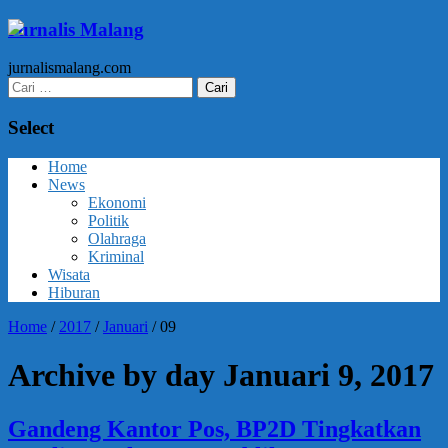
Jurnalis Malang
jurnalismalang.com
Cari
untuk:
Select
Home
News
Ekonomi
Politik
Olahraga
Kriminal
Wisata
Hiburan
Home
/
2017
/
Januari
/
09
Archive by day Januari 9, 2017
Gandeng Kantor Pos, BP2D Tingkatkan