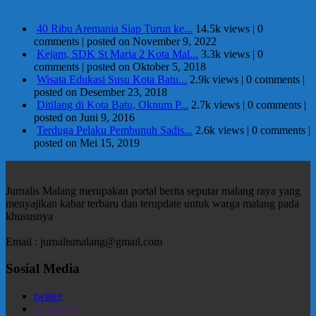
Berita Terpopuler
40 Ribu Aremania Siap Turun ke...
14.5k views
|
0
comments
|
posted on November 9, 2022
Kejam, SDK St Maria 2 Kota Mal...
3.3k views
|
0
comments
|
posted on Oktober 5, 2018
Wisata Edukasi Susu Kota Batu...
2.9k views
|
0 comments
|
posted on Desember 23, 2018
Ditilang di Kota Batu, Oknum P...
2.7k views
|
0 comments
|
posted on Juni 9, 2016
Terduga Pelaku Pembunuh Sadis...
2.6k views
|
0 comments
|
posted on Mei 15, 2019
Jurnalis Malang merupakan portal berita seputar malang raya yang
menyajikan kabar terbaru dan terupdate untuk warga malang pada
khususnya
Email : jurnalismalang@gmail.com
Sosial Media
twitter
instagram