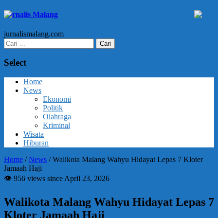
Jurnalis Malang
jurnalismalang.com
Cari
untuk:
Select
Home
News
Ekonomi
Politik
Olahraga
Kriminal
Wisata
Hiburan
Home
/
News
/
Walikota Malang Wahyu Hidayat Lepas 7 Kloter
Jamaah Haji
👁 956 views since April 23, 2026
Walikota Malang Wahyu Hidayat Lepas 7
Kloter Jamaah Haji