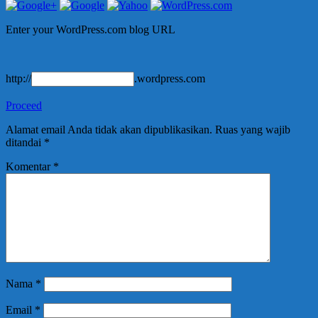
Enter your WordPress.com blog URL
http://
.wordpress.com
Proceed
Alamat email Anda tidak akan dipublikasikan.
Ruas yang wajib
ditandai
*
Komentar
*
Nama
*
Email
*