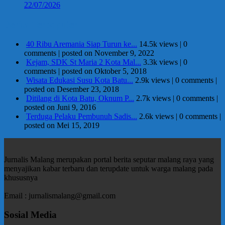
22/07/2026
Berita Terpopuler
40 Ribu Aremania Siap Turun ke...
14.5k views
|
0
comments
|
posted on November 9, 2022
Kejam, SDK St Maria 2 Kota Mal...
3.3k views
|
0
comments
|
posted on Oktober 5, 2018
Wisata Edukasi Susu Kota Batu...
2.9k views
|
0 comments
|
posted on Desember 23, 2018
Ditilang di Kota Batu, Oknum P...
2.7k views
|
0 comments
|
posted on Juni 9, 2016
Terduga Pelaku Pembunuh Sadis...
2.6k views
|
0 comments
|
posted on Mei 15, 2019
Jurnalis Malang merupakan portal berita seputar malang raya yang
menyajikan kabar terbaru dan terupdate untuk warga malang pada
khususnya
Email : jurnalismalang@gmail.com
Sosial Media