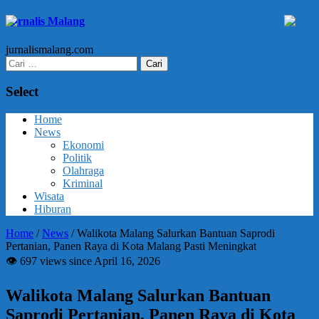
Jurnalis Malang
jurnalismalang.com
Cari
untuk:
Select
Home
News
Ekonomi
Politik
Olahraga
Kriminal
Wisata
Hiburan
Home
/
News
/
Walikota Malang Salurkan Bantuan Saprodi
Pertanian, Panen Raya di Kota Malang Pasti Meningkat
👁 697 views since April 16, 2026
Walikota Malang Salurkan Bantuan
Saprodi Pertanian, Panen Raya di Kota