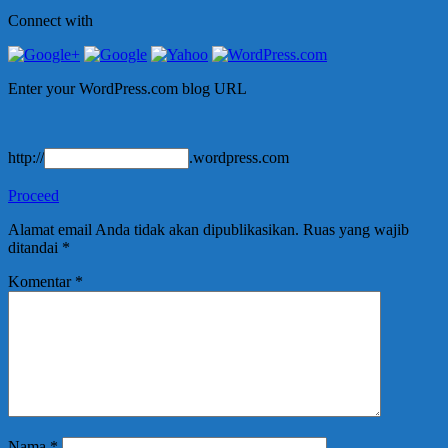
Connect with
Enter your WordPress.com blog URL
http://
.wordpress.com
Proceed
Alamat email Anda tidak akan dipublikasikan.
Ruas yang wajib
ditandai
*
Komentar
*
Nama
*