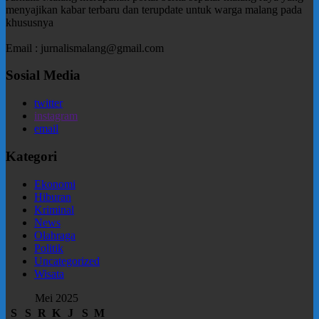
menyajikan kabar terbaru dan terupdate untuk warga malang pada
khususnya
Email : jurnalismalang@gmail.com
Sosial Media
twitter
instagram
email
Kategori
Ekonomi
Hiburan
Kriminal
News
Olahraga
Politik
Uncategorized
Wisata
Mei 2025
S
S
R
K
J
S
M