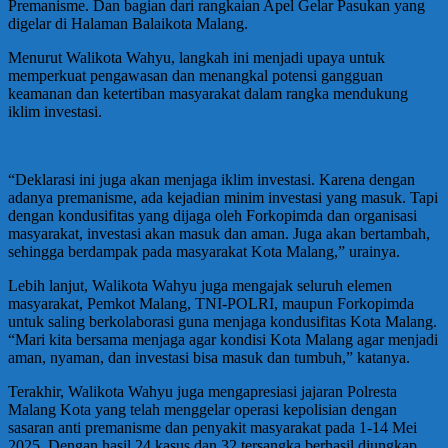
Premanisme. Dan bagian dari rangkaian Apel Gelar Pasukan yang
digelar di Halaman Balaikota Malang.
Menurut Walikota Wahyu, langkah ini menjadi upaya untuk
memperkuat pengawasan dan menangkal potensi gangguan
keamanan dan ketertiban masyarakat dalam rangka mendukung
iklim investasi.
“Deklarasi ini juga akan menjaga iklim investasi. Karena dengan
adanya premanisme, ada kejadian minim investasi yang masuk. Tapi
dengan kondusifitas yang dijaga oleh Forkopimda dan organisasi
masyarakat, investasi akan masuk dan aman. Juga akan bertambah,
sehingga berdampak pada masyarakat Kota Malang,” urainya.
Lebih lanjut, Walikota Wahyu juga mengajak seluruh elemen
masyarakat, Pemkot Malang, TNI-POLRI, maupun Forkopimda
untuk saling berkolaborasi guna menjaga kondusifitas Kota Malang.
“Mari kita bersama menjaga agar kondisi Kota Malang agar menjadi
aman, nyaman, dan investasi bisa masuk dan tumbuh,” katanya.
Terakhir, Walikota Wahyu juga mengapresiasi jajaran Polresta
Malang Kota yang telah menggelar operasi kepolisian dengan
sasaran anti premanisme dan penyakit masyarakat pada 1-14 Mei
2025. Dengan hasil 24 kasus dan 32 tersangka berhasil diungkap