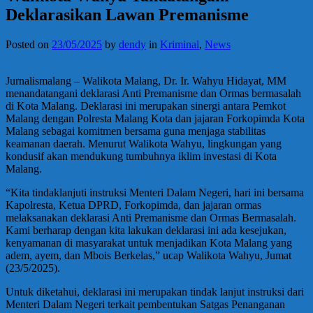
Deklarasikan Lawan Premanisme
Posted on
23/05/2025
by
dendy
in
Kriminal
,
News
Jurnalismalang – Walikota Malang, Dr. Ir. Wahyu Hidayat, MM
menandatangani deklarasi Anti Premanisme dan Ormas bermasalah
di Kota Malang. Deklarasi ini merupakan sinergi antara Pemkot
Malang dengan Polresta Malang Kota dan jajaran Forkopimda Kota
Malang sebagai komitmen bersama guna menjaga stabilitas
keamanan daerah. Menurut Walikota Wahyu, lingkungan yang
kondusif akan mendukung tumbuhnya iklim investasi di Kota
Malang.
“Kita tindaklanjuti instruksi Menteri Dalam Negeri, hari ini bersama
Kapolresta, Ketua DPRD, Forkopimda, dan jajaran ormas
melaksanakan deklarasi Anti Premanisme dan Ormas Bermasalah.
Kami berharap dengan kita lakukan deklarasi ini ada kesejukan,
kenyamanan di masyarakat untuk menjadikan Kota Malang yang
adem, ayem, dan Mbois Berkelas,” ucap Walikota Wahyu, Jumat
(23/5/2025).
Untuk diketahui, deklarasi ini merupakan tindak lanjut instruksi dari
Menteri Dalam Negeri terkait pembentukan Satgas Penanganan