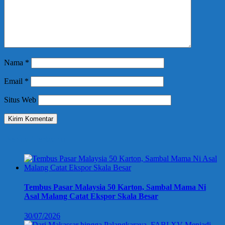
Nama
*
Email
*
Situs Web
Berita Terbaru
Tembus Pasar Malaysia 50 Karton, Sambal Mama Ni
Asal Malang Catat Ekspor Skala Besar
30/07/2026