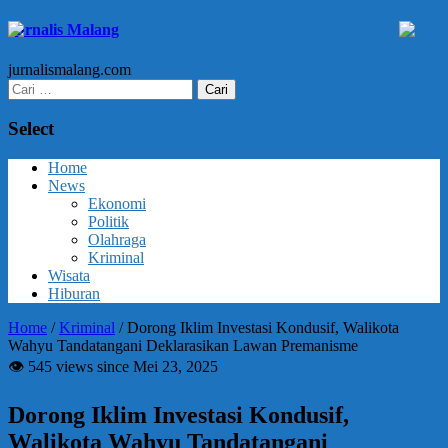
Jurnalis Malang
jurnalismalang.com
Cari
untuk:
Select
Home
News
Ekonomi
Politik
Olahraga
Kriminal
Wisata
Hiburan
Home
/
Kriminal
/
Dorong Iklim Investasi Kondusif, Walikota
Wahyu Tandatangani Deklarasikan Lawan Premanisme
👁 545 views since Mei 23, 2025
Dorong Iklim Investasi Kondusif,
Walikota Wahyu Tandatangani