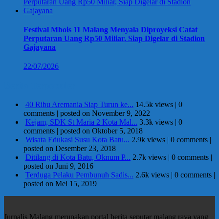
Festival Mbois 11 Malang Menyala Diproyeksi Catat
Perputaran Uang Rp50 Miliar, Siap Digelar di Stadion
Gajayana
22/07/2026
Berita Terpopuler
40 Ribu Aremania Siap Turun ke...
14.5k views
|
0
comments
|
posted on November 9, 2022
Kejam, SDK St Maria 2 Kota Mal...
3.3k views
|
0
comments
|
posted on Oktober 5, 2018
Wisata Edukasi Susu Kota Batu...
2.9k views
|
0 comments
|
posted on Desember 23, 2018
Ditilang di Kota Batu, Oknum P...
2.7k views
|
0 comments
|
posted on Juni 9, 2016
Terduga Pelaku Pembunuh Sadis...
2.6k views
|
0 comments
|
posted on Mei 15, 2019
Jurnalis Malang merupakan portal berita seputar malang raya yang