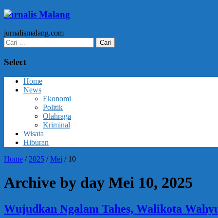
Jurnalis Malang
jurnalismalang.com
Cari
untuk:
Select
Home
News
Ekonomi
Politik
Olahraga
Kriminal
Wisata
Hiburan
Home
/
2025
/
Mei
/
10
Archive by day Mei 10, 2025
Wujudkan Ngalam Tahes, Walikota Wahy