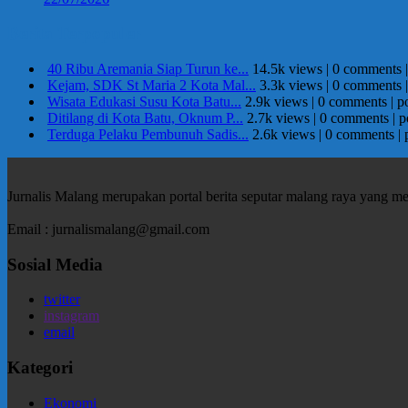
Berita Terpopuler
40 Ribu Aremania Siap Turun ke...
14.5k views
|
0 comments
Kejam, SDK St Maria 2 Kota Mal...
3.3k views
|
0 comments
Wisata Edukasi Susu Kota Batu...
2.9k views
|
0 comments
|
p
Ditilang di Kota Batu, Oknum P...
2.7k views
|
0 comments
|
p
Terduga Pelaku Pembunuh Sadis...
2.6k views
|
0 comments
|
Jurnalis Malang merupakan portal berita seputar malang raya yang m
Email : jurnalismalang@gmail.com
Sosial Media
twitter
instagram
email
Kategori
Ekonomi