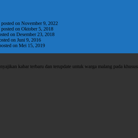
|
posted on November 9, 2022
|
posted on Oktober 5, 2018
osted on Desember 23, 2018
osted on Juni 9, 2016
posted on Mei 15, 2019
enyajikan kabar terbaru dan terupdate untuk warga malang pada khusu