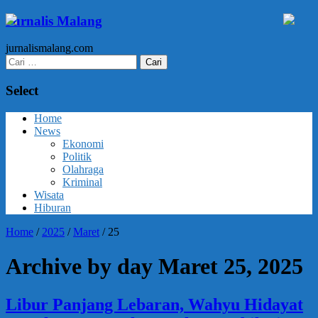
Jurnalis Malang
jurnalismalang.com
Cari
untuk:
Select
Home
News
Ekonomi
Politik
Olahraga
Kriminal
Wisata
Hiburan
Home
/
2025
/
Maret
/
25
Archive by day Maret 25, 2025
Libur Panjang Lebaran, Wahyu Hidayat