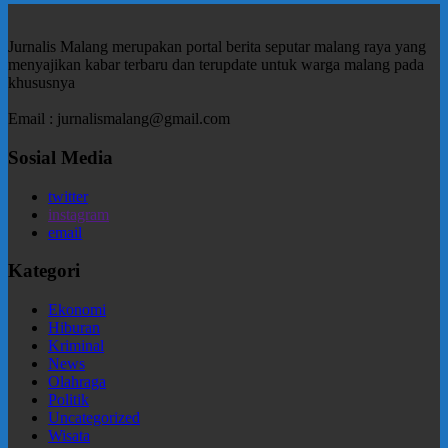
Jurnalis Malang merupakan portal berita seputar malang raya yang
menyajikan kabar terbaru dan terupdate untuk warga malang pada
khususnya
Email : jurnalismalang@gmail.com
Sosial Media
twitter
instagram
email
Kategori
Ekonomi
Hiburan
Kriminal
News
Olahraga
Politik
Uncategorized
Wisata