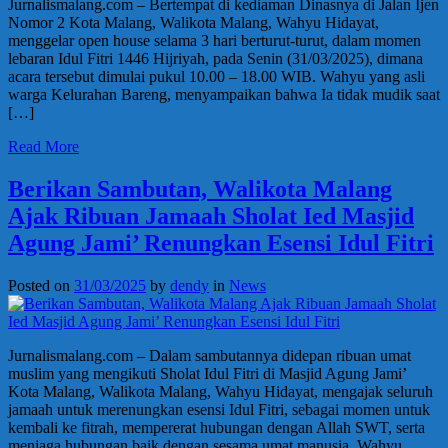
Jurnalismalang.com – Bertempat di kediaman Dinasnya di Jalan Ijen
Nomor 2 Kota Malang, Walikota Malang, Wahyu Hidayat,
menggelar open house selama 3 hari berturut-turut, dalam momen
lebaran Idul Fitri 1446 Hijriyah, pada Senin (31/03/2025), dimana
acara tersebut dimulai pukul 10.00 – 18.00 WIB. Wahyu yang asli
warga Kelurahan Bareng, menyampaikan bahwa Ia tidak mudik saat
[…]
Read More
Berikan Sambutan, Walikota Malang
Ajak Ribuan Jamaah Sholat Ied Masjid
Agung Jami’ Renungkan Esensi Idul Fitri
Posted on
31/03/2025
by
dendy
in
News
Jurnalismalang.com – Dalam sambutannya didepan ribuan umat
muslim yang mengikuti Sholat Idul Fitri di Masjid Agung Jami’
Kota Malang, Walikota Malang, Wahyu Hidayat, mengajak seluruh
jamaah untuk merenungkan esensi Idul Fitri, sebagai momen untuk
kembali ke fitrah, mempererat hubungan dengan Allah SWT, serta
menjaga hubungan baik dengan sesama umat manusia. Wahyu