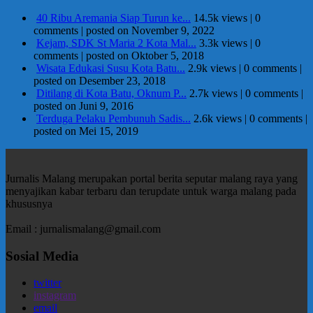
40 Ribu Aremania Siap Turun ke...
14.5k views
|
0
comments
|
posted on November 9, 2022
Kejam, SDK St Maria 2 Kota Mal...
3.3k views
|
0
comments
|
posted on Oktober 5, 2018
Wisata Edukasi Susu Kota Batu...
2.9k views
|
0 comments
|
posted on Desember 23, 2018
Ditilang di Kota Batu, Oknum P...
2.7k views
|
0 comments
|
posted on Juni 9, 2016
Terduga Pelaku Pembunuh Sadis...
2.6k views
|
0 comments
|
posted on Mei 15, 2019
Jurnalis Malang merupakan portal berita seputar malang raya yang
menyajikan kabar terbaru dan terupdate untuk warga malang pada
khususnya
Email : jurnalismalang@gmail.com
Sosial Media
twitter
instagram
email