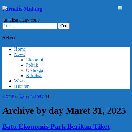
Jurnalis Malang
jurnalismalang.com
Cari
untuk:
Select
Home
News
Ekonomi
Politik
Olahraga
Kriminal
Wisata
Hiburan
Home
/
2025
/
Maret
/
31
Archive by day Maret 31, 2025
Batu Ekonomis Park Berikan Tiket