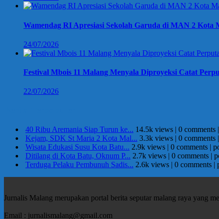
Wamendag RI Apresiasi Sekolah Garuda di MAN 2 Kota M
24/07/2026
Festival Mbois 11 Malang Menyala Diproyeksi Catat Perpu
22/07/2026
Berita Terpopuler
40 Ribu Aremania Siap Turun ke...
14.5k views
|
0 comments
Kejam, SDK St Maria 2 Kota Mal...
3.3k views
|
0 comments
Wisata Edukasi Susu Kota Batu...
2.9k views
|
0 comments
|
p
Ditilang di Kota Batu, Oknum P...
2.7k views
|
0 comments
|
p
Terduga Pelaku Pembunuh Sadis...
2.6k views
|
0 comments
|
Jurnalis Malang merupakan portal berita seputar malang raya yang m
Email : jurnalismalang@gmail.com