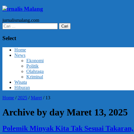
Jurnalis Malang
jurnalismalang.com
Cari
untuk:
Select
Home
News
Ekonomi
Politik
Olahraga
Kriminal
Wisata
Hiburan
Home
/
2025
/
Maret
/
13
Archive by day Maret 13, 2025
Polemik Minyak Kita Tak Sesuai Takaran,