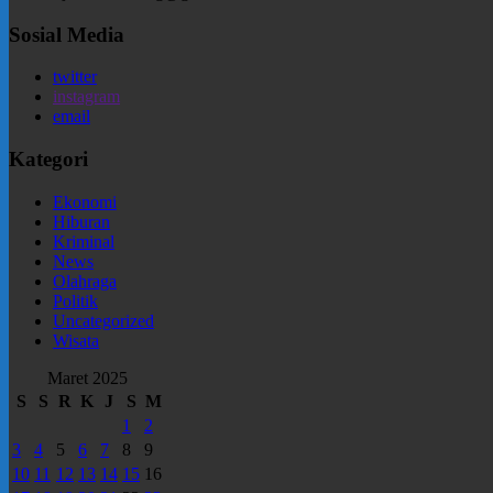
Sosial Media
twitter
instagram
email
Kategori
Ekonomi
Hiburan
Kriminal
News
Olahraga
Politik
Uncategorized
Wisata
Maret 2025
S
S
R
K
J
S
M
1
2
3
4
5
6
7
8
9
10
11
12
13
14
15
16