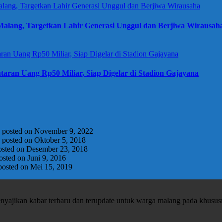
alang, Targetkan Lahir Generasi Unggul dan Berjiwa Wirausah
taran Uang Rp50 Miliar, Siap Digelar di Stadion Gajayana
|
posted on November 9, 2022
|
posted on Oktober 5, 2018
osted on Desember 23, 2018
osted on Juni 9, 2016
posted on Mei 15, 2019
enyajikan kabar terbaru dan terupdate untuk warga malang pada khusu