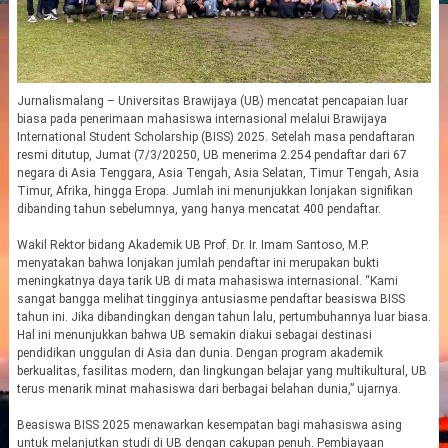
Jurnalismalang – Universitas Brawijaya (UB) mencatat pencapaian luar
biasa pada penerimaan mahasiswa internasional melalui Brawijaya
International Student Scholarship (BISS) 2025. Setelah masa pendaftaran
resmi ditutup, Jumat (7/3/20250, UB menerima 2.254 pendaftar dari 67
negara di Asia Tenggara, Asia Tengah, Asia Selatan, Timur Tengah, Asia
Timur, Afrika, hingga Eropa. Jumlah ini menunjukkan lonjakan signifikan
dibanding tahun sebelumnya, yang hanya mencatat 400 pendaftar.
Wakil Rektor bidang Akademik UB Prof. Dr. Ir. Imam Santoso, M.P.
menyatakan bahwa lonjakan jumlah pendaftar ini merupakan bukti
meningkatnya daya tarik UB di mata mahasiswa internasional. “Kami
sangat bangga melihat tingginya antusiasme pendaftar beasiswa BISS
tahun ini. Jika dibandingkan dengan tahun lalu, pertumbuhannya luar biasa.
Hal ini menunjukkan bahwa UB semakin diakui sebagai destinasi
pendidikan unggulan di Asia dan dunia. Dengan program akademik
berkualitas, fasilitas modern, dan lingkungan belajar yang multikultural, UB
terus menarik minat mahasiswa dari berbagai belahan dunia,” ujarnya.
Beasiswa BISS 2025 menawarkan kesempatan bagi mahasiswa asing
untuk melanjutkan studi di UB dengan cakupan penuh. Pembiayaan