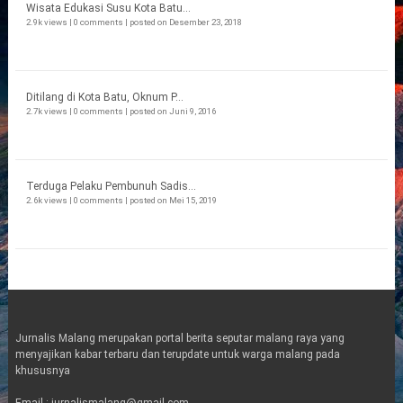
Wisata Edukasi Susu Kota Batu...
2.9k views
|
0 comments
|
posted on Desember 23, 2018
Ditilang di Kota Batu, Oknum P...
2.7k views
|
0 comments
|
posted on Juni 9, 2016
Terduga Pelaku Pembunuh Sadis...
2.6k views
|
0 comments
|
posted on Mei 15, 2019
Jurnalis Malang merupakan portal berita seputar malang raya yang
menyajikan kabar terbaru dan terupdate untuk warga malang pada
khususnya
Email : jurnalismalang@gmail.com