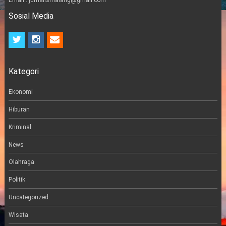
Sosial Media
t
i
e
w
n
m
i
s
a
t
t
i
Kategori
t
a
l
e
g
r
r
Ekonomi
a
m
Hiburan
Kriminal
News
Olahraga
Politik
Uncategorized
Wisata