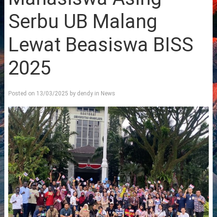
Serbu UB Malang
Lewat Beasiswa BISS
2025
Posted on
13/03/2025
by
dendy
in
News