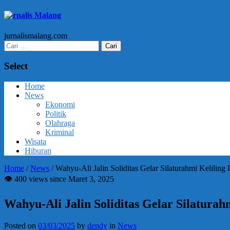
Jurnalis Malang
jurnalismalang.com
Cari
untuk:
Select
Home
News
Ekonomi
Politik
Olahraga
Kriminal
Wisata
Hiburan
Home
/
News
/
Wahyu-Ali Jalin Soliditas Gelar Silaturahmi Kelilin
👁 400 views since Maret 3, 2025
Wahyu-Ali Jalin Soliditas Gelar Silatura
Posted on
03/03/2025
by
dendy
in
News