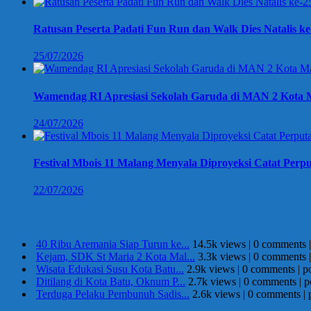
Ratusan Peserta Padati Fun Run dan Walk Dies Natalis k
25/07/2026
Wamendag RI Apresiasi Sekolah Garuda di MAN 2 Kota M
24/07/2026
Festival Mbois 11 Malang Menyala Diproyeksi Catat Perpu
22/07/2026
Berita Terpopuler
40 Ribu Aremania Siap Turun ke...
14.5k views
|
0 comments
Kejam, SDK St Maria 2 Kota Mal...
3.3k views
|
0 comments
Wisata Edukasi Susu Kota Batu...
2.9k views
|
0 comments
|
p
Ditilang di Kota Batu, Oknum P...
2.7k views
|
0 comments
|
p
Terduga Pelaku Pembunuh Sadis...
2.6k views
|
0 comments
|