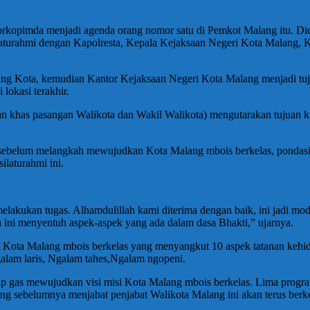
orkopimda menjadi agenda orang nomor satu di Pemkot Malang itu. Did
laturahmi dengan Kapolresta, Kepala Kejaksaan Negeri Kota Malang, 
lang Kota, kemudian Kantor Kejaksaan Negeri Kota Malang menjadi tuj
okasi terakhir.
aan khas pasangan Walikota dan Wakil Walikota) mengutarakan tujuan k
belum melangkah mewujudkan Kota Malang mbois berkelas, pondasi da
ilaturahmi ini.
melakukan tugas. Alhamdulillah kami diterima dengan baik, ini jadi moda
da ini menyentuh aspek-aspek yang ada dalam dasa Bhakti,” ujarnya.
i misi Kota Malang mbois berkelas yang menyangkut 10 aspek tatanan 
galam laris, Ngalam tahes,Ngalam ngopeni.
p gas mewujudkan visi misi Kota Malang mbois berkelas. Lima program
a yang sebelumnya menjabat penjabat Walikota Malang ini akan terus ber