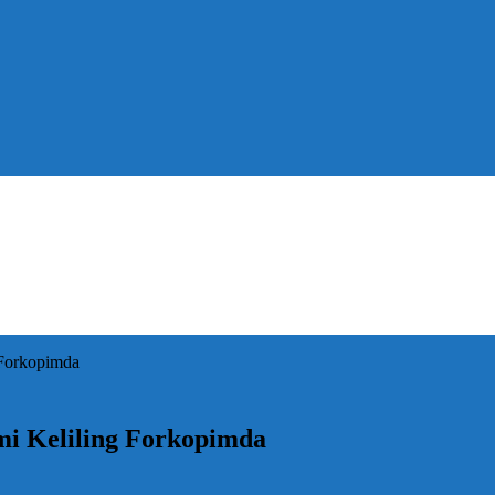
g Forkopimda
hmi Keliling Forkopimda