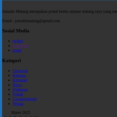
Jurnalis Malang merupakan portal berita seputar malang raya yang m
Email : jurnalismalang@gmail.com
Sosial Media
twitter
instagram
email
Kategori
Ekonomi
Hiburan
Kriminal
News
Olahraga
Politik
Uncategorized
Wisata
Maret 2025