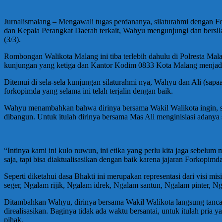
Jurnalismalang – Mengawali tugas perdananya, silaturahmi dengan F
dan Kepala Perangkat Daerah terkait, Wahyu mengunjungi dan bersi
(3/3).
Rombongan Walikota Malang ini tiba terlebih dahulu di Polresta Ma
kunjungan yang ketiga dan Kantor Kodim 0833 Kota Malang menjadi l
Ditemui di sela-sela kunjungan silaturahmi nya, Wahyu dan Ali (sap
forkopimda yang selama ini telah terjalin dengan baik.
Wahyu menambahkan bahwa dirinya bersama Wakil Walikota ingin, se
dibangun. Untuk itulah dirinya bersama Mas Ali menginisiasi adanya s
“Intinya kami ini kulo nuwun, ini etika yang perlu kita jaga sebelum 
saja, tapi bisa diaktualisasikan dengan baik karena jajaran Forkopim
Seperti diketahui dasa Bhakti ini merupakan representasi dari vis
seger, Ngalam rijik, Ngalam idrek, Ngalam santun, Ngalam pinter, N
Ditambahkan Wahyu, dirinya bersama Wakil Walikota langsung tanca
direalisasikan. Baginya tidak ada waktu bersantai, untuk itulah pri
pihak.