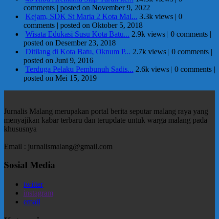
comments
|
posted on November 9, 2022
Kejam, SDK St Maria 2 Kota Mal...
3.3k views
|
0
comments
|
posted on Oktober 5, 2018
Wisata Edukasi Susu Kota Batu...
2.9k views
|
0 comments
|
posted on Desember 23, 2018
Ditilang di Kota Batu, Oknum P...
2.7k views
|
0 comments
|
posted on Juni 9, 2016
Terduga Pelaku Pembunuh Sadis...
2.6k views
|
0 comments
|
posted on Mei 15, 2019
Jurnalis Malang merupakan portal berita seputar malang raya yang
menyajikan kabar terbaru dan terupdate untuk warga malang pada
khususnya
Email : jurnalismalang@gmail.com
Sosial Media
twitter
instagram
email