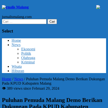
Jurnalis Malang
jurnalismalang.com
Cari
untuk:
Select
Home
News
Ekonomi
Politik
Olahraga
Kriminal
Wisata
Hiburan
Home
/
News
/
Puluhan Pemuda Malang Demo Berikan Dukungan
Pada KPUD Kabupaten Malang
👁 389 views since Februari 29, 2024
Puluhan Pemuda Malang Demo Berikan
Dukungan Pada KPUD Kabupaten