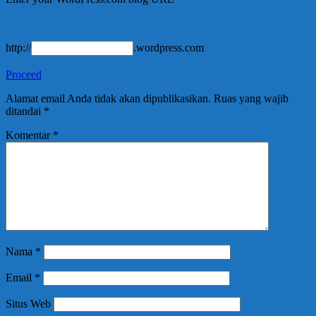
http://
.wordpress.com
Proceed
Alamat email Anda tidak akan dipublikasikan.
Ruas yang wajib
ditandai
*
Komentar
*
Nama
*
Email
*
Situs Web