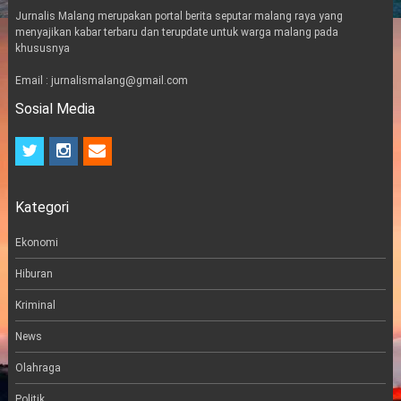
Jurnalis Malang merupakan portal berita seputar malang raya yang
menyajikan kabar terbaru dan terupdate untuk warga malang pada
khususnya
Email : jurnalismalang@gmail.com
Sosial Media
t
i
e
w
n
m
i
s
a
t
t
i
Kategori
t
a
l
e
g
r
r
Ekonomi
a
m
Hiburan
Kriminal
News
Olahraga
Politik