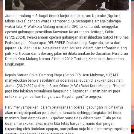
Jurnalismalang – Sebagai tindak lanjut dari program Ngombe (Ngobrol
Mbois Ilakes) dengan Warga Kampoeng Kajoetangan Heritage beberapa
waktu lalu, Pj Walikota Malang meminta OPD terkait untuk menggelar
operasi gabungan penertiban Kawasan Kayutangan Heritage, Sabtu
(24/2/2024). Pelaksanaan operasi gabungan ini melibatkan Satpol PP, Dinas
Perhubungan, Disporapar, DPUPRPKP, Diskopindag, Bapenda, serta dari
jajaran TNI dan POLRI. Sosialisasi dan edukasi dalam pemanfaatan ruang
publik di trotoar dan seberang jalan ini dilaksanakan berdasarkan Peraturan
Daerah Kota Malang Nomor 2 tahun 2012 Tentang Ketertiban Umum dan
Lingkungan.
Kepala Satuan Polisi Pamong Praja (Satpol PP) Heru Mulyono, S.IP, MT
menyebutkan bahwa sebelumnya sosialisasi sudah dilakukan pada hari
Jumat (23/2/2024) di Mini Block Office (MBO) Balai Kota Malang. “Hari ini
juga kita lakukan sosialisasi langsung di lapangan. Penertiban ini juga
untuk mengembalikan fungsi awal Kayutangan,” terangnya.
Heru menyampaikan, dalam pelaksanaan operasi gabungan ini pihaknya
akan mengedepankan pendekatan humanis sehingga kegiatan ini tidak
menimbulkan dampak atau kejadian yang tidak diharapkan. “Bila pelaku
usaha melakukan aksi, maka kita tetap harus humanis dan jangan
terpancing oleh tindakan apapun, sampaikan saja bila ingin menyampaikan