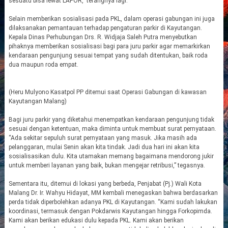
sesuatu bisa lewat LAPOR,” terangnya lagi.
Selain memberikan sosialisasi pada PKL, dalam operasi gabungan ini juga
dilaksanakan pemantauan terhadap pengaturan parkir di Kayutangan.
Kepala Dinas Perhubungan Drs. R. Widjaja Saleh Putra menyebutkan
pihaknya memberikan sosialisasi bagi para juru parkir agar memarkirkan
kendaraan pengunjung sesuai tempat yang sudah ditentukan, baik roda
dua maupun roda empat.
(Heru Mulyono Kasatpol PP ditemui saat Operasi Gabungan di kawasan
Kayutangan Malang)
Bagi juru parkir yang diketahui menempatkan kendaraan pengunjung tidak
sesuai dengan ketentuan, maka diminta untuk membuat surat pernyataan.
“Ada sekitar sepuluh surat pernyataan yang masuk. Jika masih ada
pelanggaran, mulai Senin akan kita tindak. Jadi dua hari ini akan kita
sosialisasikan dulu. Kita utamakan memang bagaimana mendorong jukir
untuk memberi layanan yang baik, bukan mengejar retribusi,” tegasnya.
Sementara itu, ditemui di lokasi yang berbeda, Penjabat (Pj.) Wali Kota
Malang Dr. Ir. Wahyu Hidayat, MM kembali menegaskan bahwa berdasarkan
perda tidak diperbolehkan adanya PKL di Kayutangan. “Kami sudah lakukan
koordinasi, termasuk dengan Pokdarwis Kayutangan hingga Forkopimda.
Kami akan berikan edukasi dulu kepada PKL. Kami akan berikan