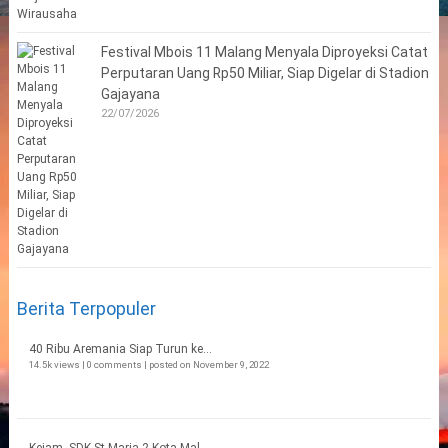
Festival Mbois 11 Malang Menyala Diproyeksi Catat
Perputaran Uang Rp50 Miliar, Siap Digelar di Stadion
Gajayana
22/07/2026
Berita Terpopuler
40 Ribu Aremania Siap Turun ke...
14.5k views
|
0 comments
|
posted on November 9, 2022
Kejam, SDK St Maria 2 Kota Mal...