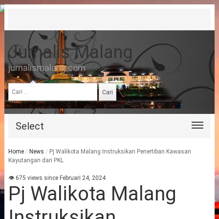
Jurnalis Malang
jurnalismalang.com
Cari
untuk:
Select
Home
/
News
/
Pj Walikota Malang Instruksikan Penertiban Kawasan
Kayutangan dari PKL
👁 675 views since Februari 24, 2024
Pj Walikota Malang
Instruksikan