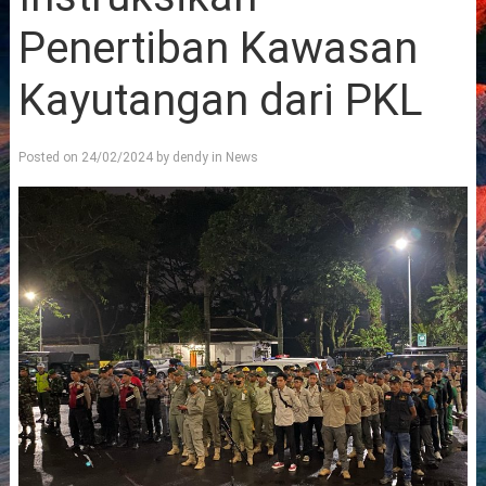
Penertiban Kawasan
Kayutangan dari PKL
Posted on
24/02/2024
by
dendy
in
News