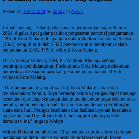
Posted on
13/02/2024
by
dendy
in
News
Jurnalismalang – Jelang pelaksanaan pemungutan suara Pemilu
2024, digelar Apel gelar pasukan pergeseran personel pengamanan
TPS di Kota Malang di lapangan dalam Stadion Gajayana, Selasa
(13/2), yang diikuti oleh 5.325 personel untuk membantu dalam
pengamanan 2.452 TPS di seluruh Kota Malang.
Dr. Ir. Wahyu Hidayat, MM, Pj. Walikota Malang, sebagai
pemimpin apel didampingi Forkopimda Kota Malang melakukan
pemeriksaan kesiapan pasukan personel pengamanan TPS di
wilayah Kota Malang.
“Dari pemantauan sampai saat ini, Kota Malang sudah siap
melaksanakan Pemilu. Saya berharap seluruh petugas dapat menjaga
kesehatan dan tetap semangat dalam menjalankan tugas selama masa
pemilu, mulai persiapan pada hari ini sampai dengan perhitungan
suara esok hari. Petugas kesehatan dan fasilitas layanan kesehatan
juga akan stand by 24 jam untuk mensupport jalannya pesta
demokrasi ini,” ungkap Wahyu.
Wahyu Hidayat memberikan 11 penekanan untuk seluruh petugas
pengamanan demi lancarnya pesta demokrasi tersebut. Pesan