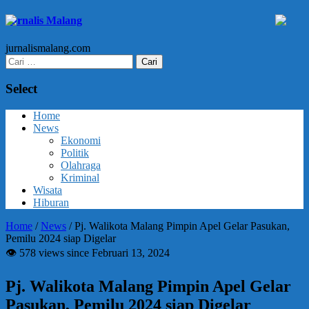
Jurnalis Malang
jurnalismalang.com
Cari
untuk:
Select
Home
News
Ekonomi
Politik
Olahraga
Kriminal
Wisata
Hiburan
Home
/
News
/
Pj. Walikota Malang Pimpin Apel Gelar Pasukan,
Pemilu 2024 siap Digelar
👁 578 views since Februari 13, 2024
Pj. Walikota Malang Pimpin Apel Gelar
Pasukan, Pemilu 2024 siap Digelar