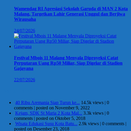
Wamendag RI Apresiasi Sekolah Garuda di MAN 2 Kota
Malang, Targetkan Lahir Generasi Unggul dan Berjiwa
Wirausaha
24/07/2026
Festival Mbois 11 Malang Menyala Diproyeksi Catat
Perputaran Uang Rp50 Miliar, Siap Digelar di Stadion
Gajayana
22/07/2026
Berita Terpopuler
40 Ribu Aremania Siap Turun ke...
14.5k views
|
0
comments
|
posted on November 9, 2022
Kejam, SDK St Maria 2 Kota Mal...
3.3k views
|
0
comments
|
posted on Oktober 5, 2018
Wisata Edukasi Susu Kota Batu...
2.9k views
|
0 comments
|
posted on Desember 23, 2018