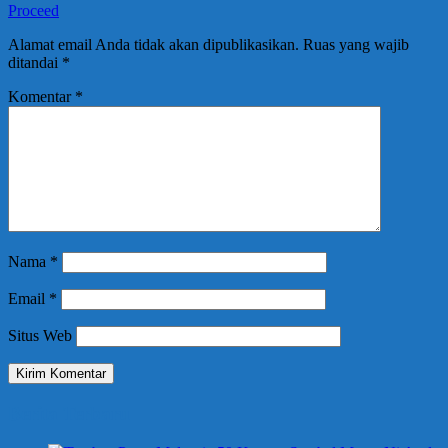
Proceed
Alamat email Anda tidak akan dipublikasikan.
Ruas yang wajib
ditandai
*
Komentar
*
Nama
*
Email
*
Situs Web
Berita Terbaru