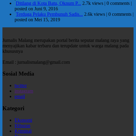
Ditilang di Kota Batu, Oknum P...
2.7k views
|
0 comments
|
posted on Juni 9, 2016
Terduga Pelaku Pembunuh Sadis...
2.6k views
|
0 comments
|
posted on Mei 15, 2019
Jurnalis Malang merupakan portal berita seputar malang raya yang
menyajikan kabar terbaru dan terupdate untuk warga malang pada
khususnya
Email : jurnalismalang@gmail.com
Sosial Media
twitter
instagram
email
Kategori
Ekonomi
Hiburan
Kriminal