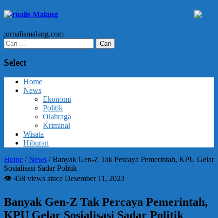
Jurnalis Malang
jurnalismalang.com
Cari
untuk:
Select
Home
News
Ekonomi
Politik
Olahraga
Kriminal
Wisata
Hiburan
Home
/
News
/
Banyak Gen-Z Tak Percaya Pemerintah, KPU Gelar
Sosialisasi Sadar Politik
👁 458 views since Desember 11, 2023
Banyak Gen-Z Tak Percaya Pemerintah,
KPU Gelar Sosialisasi Sadar Politik