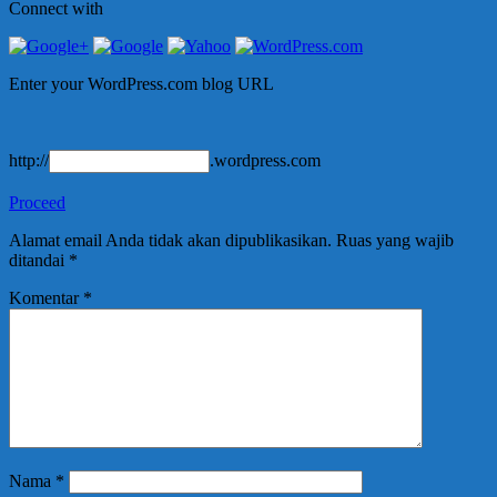
Connect with
Enter your WordPress.com blog URL
http://
.wordpress.com
Proceed
Alamat email Anda tidak akan dipublikasikan.
Ruas yang wajib
ditandai
*
Komentar
*
Nama
*