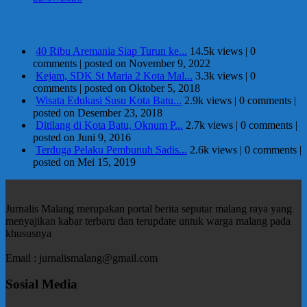
Berita Terpopuler
40 Ribu Aremania Siap Turun ke...
14.5k views
|
0
comments
|
posted on November 9, 2022
Kejam, SDK St Maria 2 Kota Mal...
3.3k views
|
0
comments
|
posted on Oktober 5, 2018
Wisata Edukasi Susu Kota Batu...
2.9k views
|
0 comments
|
posted on Desember 23, 2018
Ditilang di Kota Batu, Oknum P...
2.7k views
|
0 comments
|
posted on Juni 9, 2016
Terduga Pelaku Pembunuh Sadis...
2.6k views
|
0 comments
|
posted on Mei 15, 2019
Jurnalis Malang merupakan portal berita seputar malang raya yang
menyajikan kabar terbaru dan terupdate untuk warga malang pada
khususnya
Email : jurnalismalang@gmail.com
Sosial Media