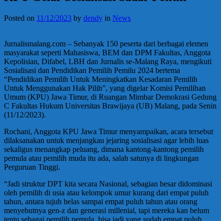
Posted on
11/12/2023
by
dendy
in
News
Jurnalismalang.com – Sebanyak 150 peserta dari berbagai elemen
masyarakat seperti Mahasiswa, BEM dan DPM Fakultas, Anggota
Kepolisian, Difabel, LBH dan Jurnalis se-Malang Raya, mengikuti
Sosialisasi dan Pendidikan Pemilih Pemilu 2024 bertema
“Pendidikan Pemilih Untuk Meningkatkan Kesadaran Pemilih
Untuk Menggunakan Hak Pilih”, yang digelar Komisi Pemilihan
Umum (KPU) Jawa Timur, di Ruangan Mimbar Demokrasi Gedung
C Fakultas Hukum Universitas Brawijaya (UB) Malang, pada Senin
(11/12/2023).
Rochani, Anggota KPU Jawa Timur menyampaikan, acara tersebut
dilaksanakan untuk menjangkau jejaring sosialisasi agar lebih luas
sekaligus menangkap peluang, dimana kantong-kantong pemilih
pemula atau pemilih muda itu ada, salah satunya di lingkungan
Perguruan Tinggi.
“Jadi struktur DPT kita secara Nasional, sebagian besar didominasi
oleh pemilih di usia atau kelompok umur kurang dari empat puluh
tahun, antara tujuh belas sampai empat puluh tahun atau orang
menyebutnya gen-z dan generasi millenial, tapi mereka kan belum
tentu sebagai pemilih pemula, bisa jadi yang sudah empat puluh