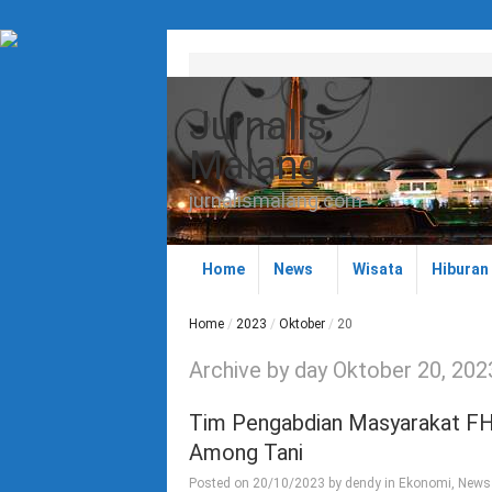
Jurnalis
Malang
jurnalismalang.com
Home
News
Wisata
Hiburan
Home
/
2023
/
Oktober
/
20
Archive by day Oktober 20, 202
Tim Pengabdian Masyarakat FH 
Among Tani
Posted on
20/10/2023
by
dendy
in
Ekonomi
,
News