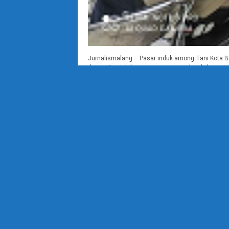
Jurnalismalang – Pasar induk among Tani Kota Batu
dan rapi, setelah pasar yang merupakan kebangga
pemerintah pusat untuk direvitalisasi dengan angg
dikerjakan oleh Balai Prasarana […]
Read More