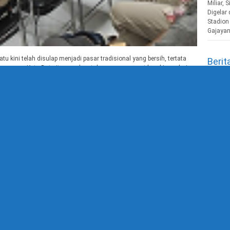
 kini telah disulap menjadi pasar tradisional yang bersih, tertata
Berit
an warga Kota Batu itu mendapat dana yang sangat luar biasa dari
aran lebih dari 150 M. Revitalisasi Pasar Induk Kota Batu yang
40 Ri
14.5k 
Kejam
3.3k v
Wisat
2.9k v