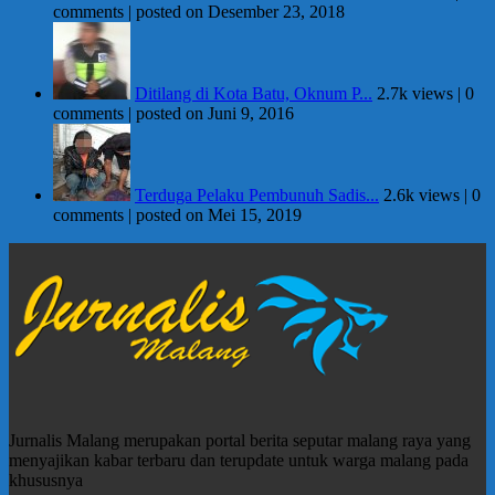
comments
|
posted on Desember 23, 2018
Ditilang di Kota Batu, Oknum P...
2.7k views
|
0
comments
|
posted on Juni 9, 2016
Terduga Pelaku Pembunuh Sadis...
2.6k views
|
0
comments
|
posted on Mei 15, 2019
Jurnalis Malang merupakan portal berita seputar malang raya yang
menyajikan kabar terbaru dan terupdate untuk warga malang pada
khususnya