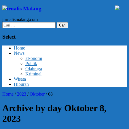
Jurnalis Malang
jurnalismalang.com
Cari
untuk:
Select
Home
News
Ekonomi
Politik
Olahraga
Kriminal
Wisata
Hiburan
Home
/
2023
/
Oktober
/
08
Archive by day Oktober 8,
2023