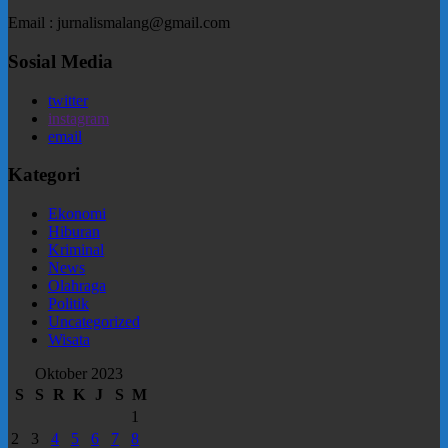
Email : jurnalismalang@gmail.com
Sosial Media
twitter
instagram
email
Kategori
Ekonomi
Hiburan
Kriminal
News
Olahraga
Politik
Uncategorized
Wisata
Oktober 2023
S
S
R
K
J
S
M
1
2
3
4
5
6
7
8