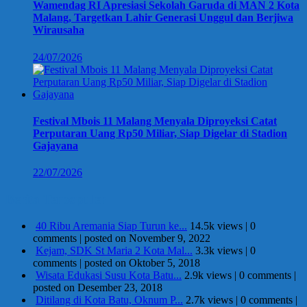
Wamendag RI Apresiasi Sekolah Garuda di MAN 2 Kota
Malang, Targetkan Lahir Generasi Unggul dan Berjiwa
Wirausaha
24/07/2026
Festival Mbois 11 Malang Menyala Diproyeksi Catat
Perputaran Uang Rp50 Miliar, Siap Digelar di Stadion
Gajayana
22/07/2026
Berita Terpopuler
40 Ribu Aremania Siap Turun ke...
14.5k views
|
0
comments
|
posted on November 9, 2022
Kejam, SDK St Maria 2 Kota Mal...
3.3k views
|
0
comments
|
posted on Oktober 5, 2018
Wisata Edukasi Susu Kota Batu...
2.9k views
|
0 comments
|
posted on Desember 23, 2018
Ditilang di Kota Batu, Oknum P...
2.7k views
|
0 comments
|