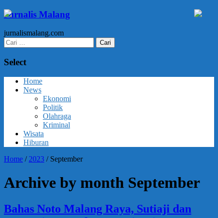
Jurnalis Malang
jurnalismalang.com
Cari
untuk:
Select
Home
News
Ekonomi
Politik
Olahraga
Kriminal
Wisata
Hiburan
Home
/
2023
/
September
Archive by month September
Bahas Noto Malang Raya, Sutiaji dan