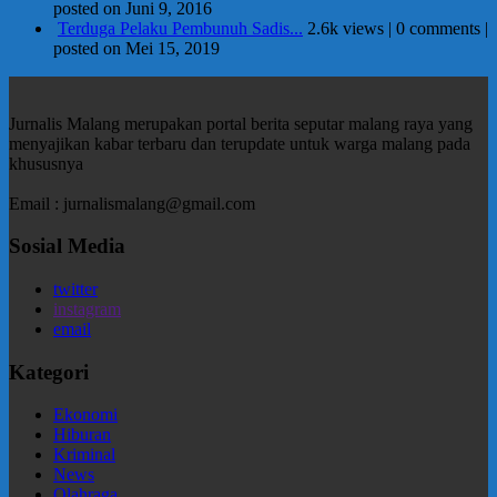
posted on Juni 9, 2016
Terduga Pelaku Pembunuh Sadis...
2.6k views
|
0 comments
|
posted on Mei 15, 2019
Jurnalis Malang merupakan portal berita seputar malang raya yang
menyajikan kabar terbaru dan terupdate untuk warga malang pada
khususnya
Email : jurnalismalang@gmail.com
Sosial Media
twitter
instagram
email
Kategori
Ekonomi
Hiburan
Kriminal
News
Olahraga