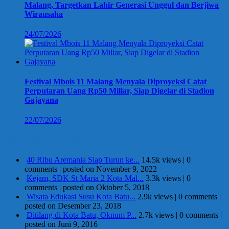
Malang, Targetkan Lahir Generasi Unggul dan Berjiwa
Wirausaha
24/07/2026
Festival Mbois 11 Malang Menyala Diproyeksi Catat
Perputaran Uang Rp50 Miliar, Siap Digelar di Stadion
Gajayana
22/07/2026
Berita Terpopuler
40 Ribu Aremania Siap Turun ke...
14.5k views
|
0
comments
|
posted on November 9, 2022
Kejam, SDK St Maria 2 Kota Mal...
3.3k views
|
0
comments
|
posted on Oktober 5, 2018
Wisata Edukasi Susu Kota Batu...
2.9k views
|
0 comments
|
posted on Desember 23, 2018
Ditilang di Kota Batu, Oknum P...
2.7k views
|
0 comments
|
posted on Juni 9, 2016