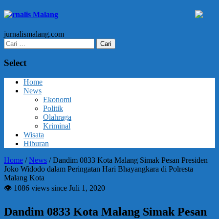
Jurnalis Malang
jurnalismalang.com
Cari
untuk:
Select
Home
News
Ekonomi
Politik
Olahraga
Kriminal
Wisata
Hiburan
Home
/
News
/
Dandim 0833 Kota Malang Simak Pesan Presiden
Joko Widodo dalam Peringatan Hari Bhayangkara di Polresta
Malang Kota
👁 1086 views since Juli 1, 2020
Dandim 0833 Kota Malang Simak Pesan