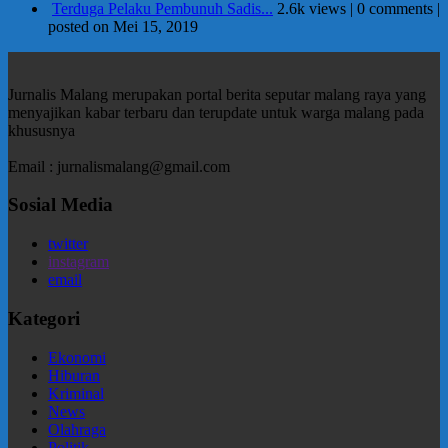
Terduga Pelaku Pembunuh Sadis...
2.6k views
|
0 comments
|
posted on Mei 15, 2019
Jurnalis Malang merupakan portal berita seputar malang raya yang
menyajikan kabar terbaru dan terupdate untuk warga malang pada
khususnya
Email : jurnalismalang@gmail.com
Sosial Media
twitter
instagram
email
Kategori
Ekonomi
Hiburan
Kriminal
News
Olahraga
Politik