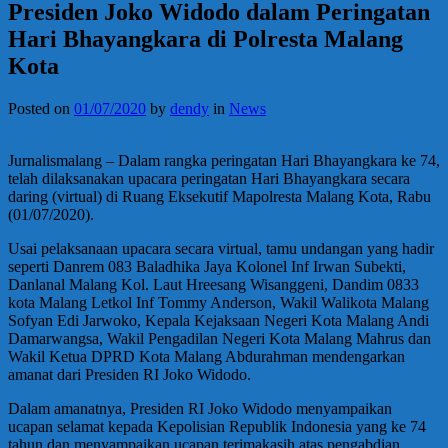
Presiden Joko Widodo dalam Peringatan
Hari Bhayangkara di Polresta Malang
Kota
Posted on
01/07/2020
by
dendy
in
News
Jurnalismalang – Dalam rangka peringatan Hari Bhayangkara ke 74,
telah dilaksanakan upacara peringatan Hari Bhayangkara secara
daring (virtual) di Ruang Eksekutif Mapolresta Malang Kota, Rabu
(01/07/2020).
Usai pelaksanaan upacara secara virtual, tamu undangan yang hadir
seperti Danrem 083 Baladhika Jaya Kolonel Inf Irwan Subekti,
Danlanal Malang Kol. Laut Hreesang Wisanggeni, Dandim 0833
kota Malang Letkol Inf Tommy Anderson, Wakil Walikota Malang
Sofyan Edi Jarwoko, Kepala Kejaksaan Negeri Kota Malang Andi
Damarwangsa, Wakil Pengadilan Negeri Kota Malang Mahrus dan
Wakil Ketua DPRD Kota Malang Abdurahman mendengarkan
amanat dari Presiden RI Joko Widodo.
Dalam amanatnya, Presiden RI Joko Widodo menyampaikan
ucapan selamat kepada Kepolisian Republik Indonesia yang ke 74
tahun dan menyampaikan ucapan terimakasih atas pengabdian