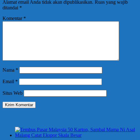
Alamat email Anda tidak akan dipublikasikan.
Ruas yang wajib
ditandai
*
Komentar
*
Nama
*
Email
*
Situs Web
Berita Terbaru