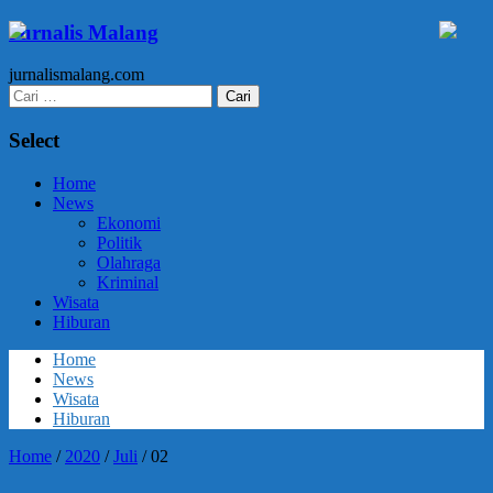
Jurnalis Malang
jurnalismalang.com
Cari
untuk:
Select
Home
News
Ekonomi
Politik
Olahraga
Kriminal
Wisata
Hiburan
Home
News
Wisata
Hiburan
Home
/
2020
/
Juli
/
02