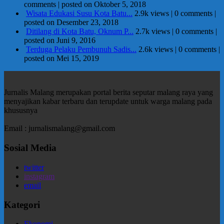
comments
|
posted on Oktober 5, 2018
Wisata Edukasi Susu Kota Batu...
2.9k views
|
0 comments
|
posted on Desember 23, 2018
Ditilang di Kota Batu, Oknum P...
2.7k views
|
0 comments
|
posted on Juni 9, 2016
Terduga Pelaku Pembunuh Sadis...
2.6k views
|
0 comments
|
posted on Mei 15, 2019
Jurnalis Malang merupakan portal berita seputar malang raya yang
menyajikan kabar terbaru dan terupdate untuk warga malang pada
khususnya
Email : jurnalismalang@gmail.com
Sosial Media
twitter
instagram
email
Kategori
Ekonomi